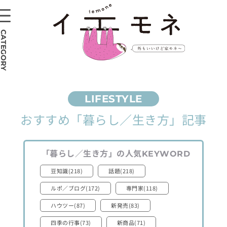
CATEGORY
おすすめ
「暮らし／生き方」
記事
「暮らし／生き方」
の人気
KEYWORD
豆知識(218)
話題(218)
ルポ／ブログ(172)
専門家(118)
ハウツー(87)
新発売(83)
四季の行事(73)
新商品(71)