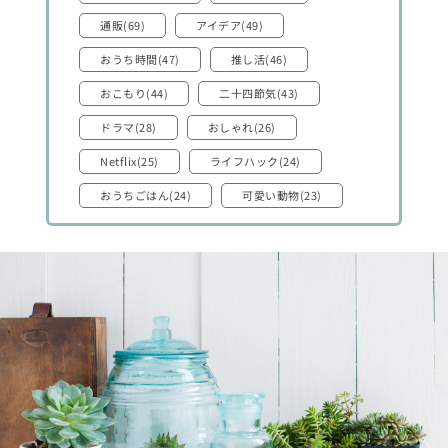
通販(69)
アイデア(49)
おうち時間(47)
推し活(46)
おこもり(44)
二十四節気(43)
ドラマ(28)
おしゃれ(26)
Netflix(25)
ライフハック(24)
おうちごはん(24)
可愛い動物(23)