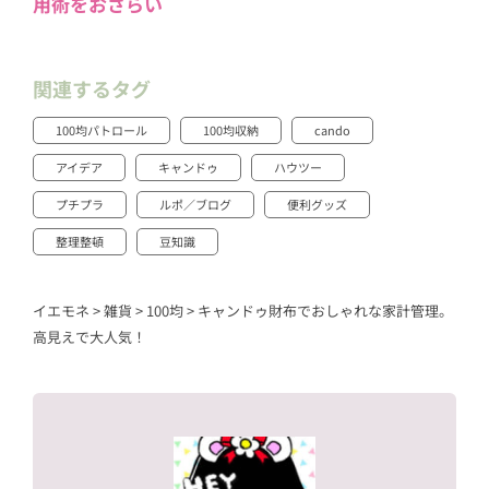
用術をおさらい
関連するタグ
100均パトロール
100均収納
cando
アイデア
キャンドゥ
ハウツー
プチプラ
ルポ／ブログ
便利グッズ
整理整頓
豆知識
イエモネ
>
雑貨
>
100均
>
キャンドゥ財布でおしゃれな家計管理。
高見えで大人気！