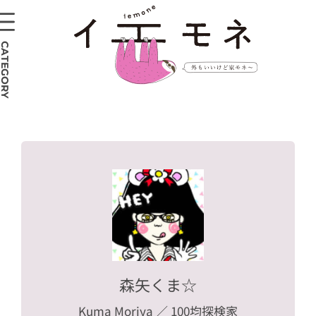
CATEGORY
森矢くま☆
Kuma Moriya
／ 100均探検家