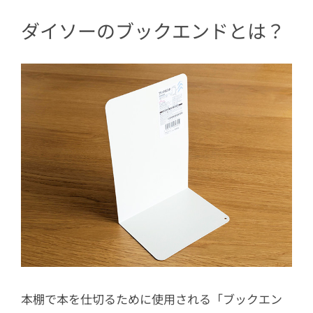
2.5
ブックエンド2つで小物棚
ダイソーのブックエンドとは？
3
使い方はアイデア次第♪
本棚で本を仕切るために使用される「ブックエン