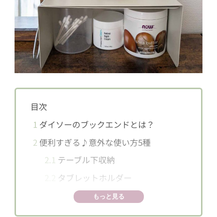
目次
1
ダイソーのブックエンドとは？
2
便利すぎる♪意外な使い方5種
2.1
テーブル下収納
2.2
タブレットホルダー
2.3
ちょっとした収納棚
もっと見る
2.4
サイドテーブル