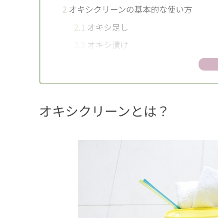
2
オキシクリーンの基本的な使い方
2.1
オキシ足し
2.2
オキシ漬け
3
洗濯にも掃除にも大活躍！オキシクリー
3.1
カーテンの洗濯に
3.2
浴室の床の汚れ掃除に
オキシクリーンとは？
3.3
バスグッズのぬめり汚れ掃除に
3.4
エアコンのフィルター掃除に
3.5
タオルの消臭に
3.6
洗濯槽の掃除に
3.7
網戸のほこり汚れ掃除に
4
ニオイ対策をしっかりして、快適なおう