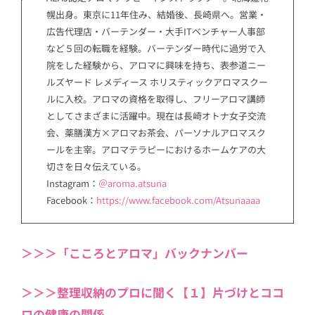
幌出身。東京に11年住み、結婚後、長崎県へ。営業・
広告代理店・バーテンダー・大手ITベンチャー人事部
など５回の転職を経験。バーテンダー時代に過労で入
院をした経験から、アロマに興味を持ち、表参道ニー
ルズヤード レメディース ホリスティックアロマスクー
ルに入校。アロマの資格を取得し、フリーアロマ講師
としてさまざまに活躍中。現在は長崎オトナ女子交流
会、薬膳漢方×アロマお茶会、パーソナルアロマスク
ールを主宰。アロマテラピーにおけるホームケアの大
切さを日々伝えている。
Instagram：
＠aroma.atsuna
Facebook：
https://www.facebook.com/Atsunaaaa
＞＞＞「こころとアロマ」バックナンバー
＞＞＞整理収納のプロに聞く【１】片づけとココ
ロの健康の関係