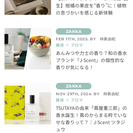
生】柑橘の果皮を“香り”に！植物
の息づかいを感じる新体験
林美由紀
FEB 11TH, 2025. BY
雑貨 > アロマ
あんみつや力士の香り？和の香水
ブランド「J-Scent」の個性的な
香りが気になる！
林美由紀
NOV 29TH, 2024. BY
雑貨 > アロマ
TSUTAYAの由来「蔦屋重三郎」の
香水誕生！蔦のからまる粋でいな
せな香りって？｜J-Scent ツタジ
ュウ