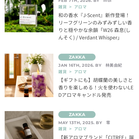
moi
FEB 7TH, 2026. BY
雑貨 > アロマ
和の香水『J-Scent』新作登場！
リーフグリーンのみずみずしい香
りと穏やかな余韻「W26 森息(し
んそく) / Verdant Whisper」
林美由紀
JAN 16TH, 2026. BY
雑貨 > アロマ
【ギフトにも】胡蝶蘭の美しさと
香りを楽しめる！火を使わないLE
Dアロマキャンドル発売
零
MAY 13TH, 2025. BY
雑貨 > アロマ
【新アロマブランド「CITREE」誕