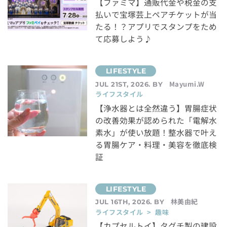
【ファミマ】通販代金や税金の支
払いで宝塚芸上ペアチケットが当
たる！？アプリでスタンプをため
て応募しよう♪
Mayumi.W
JUL 21ST, 2026. BY
ライフスタイル
【浄水器とは全然違う】胃腸症状
の改善効果が認められた「電解水
素水」が使い放題！整水器で叶え
る胃腸ケア・料理・美容を徹底検
証
林美由紀
JUL 16TH, 2026. BY
ライフスタイル > 趣味
【カプセルトイ】タグチ製の建設