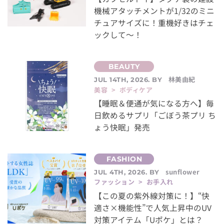
機械アタッチメントが1/32のミニ
チュアサイズに！重機好きはチェ
ックして～！
林美由紀
JUL 14TH, 2026. BY
美容 > ボディケア
【睡眠＆便通が気になる方へ】毎
日飲めるサプリ「ごぼう茶プリ ち
ょう快眠」発売
sunflower
JUL 4TH, 2026. BY
ファッション > お手入れ
【この夏の紫外線対策に！】“快
適さ×機能性”で人気上昇中のUV
対策アイテム「Uポケ」とは？