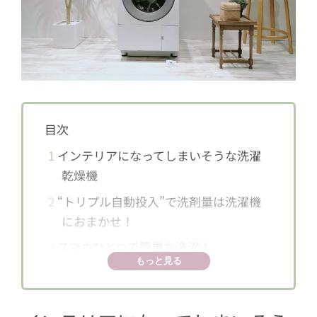
目次
1
インテリアになってしまいそうな洗濯
乾燥機
2
“トリプル自動投入”で洗剤量は洗濯機
におまかせ！
3
スマホひとつで簡単お洗濯！
もっと見る
4
泡と温水でニオイや菌まで落とす“スゴ
落ち泡洗浄”