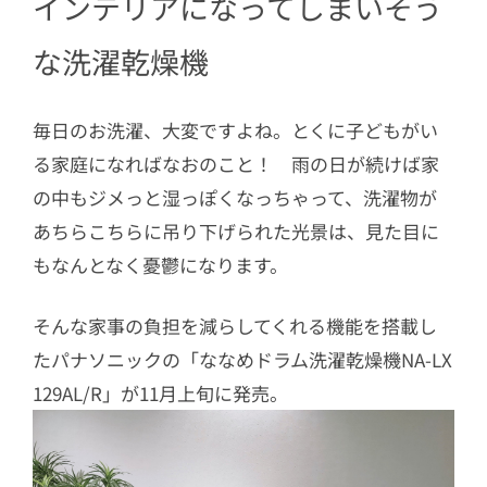
インテリアになってしまいそう
5
65度の低温風を送り込む“はやふわ乾
燥”
な洗濯乾燥機
6
水洗いできないものもナノイーXでケア
して清潔
毎日のお洗濯、大変ですよね。とくに子どもがい
る家庭になればなおのこと！ 雨の日が続けば家
の中もジメっと湿っぽくなっちゃって、洗濯物が
あちらこちらに吊り下げられた光景は、見た目に
もなんとなく憂鬱になります。
そんな家事の負担を減らしてくれる機能を搭載し
たパナソニックの「ななめドラム洗濯乾燥機NA-LX
129AL/R」が11月上旬に発売。