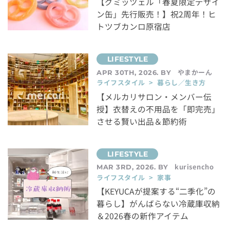
【グミッツェル「春夏限定デザイ
ン缶」先行販売！】祝2周年！ヒ
トツブカンロ原宿店
やまかーん
APR 30TH, 2026. BY
ライフスタイル > 暮らし／生き方
【メルカリサロン・メンバー伝
授】衣替えの不用品を「即完売」
させる賢い出品＆節約術
kurisencho
MAR 3RD, 2026. BY
ライフスタイル > 家事
【KEYUCAが提案する“二季化”の
暮らし】がんばらない冷蔵庫収納
＆2026春の新作アイテム