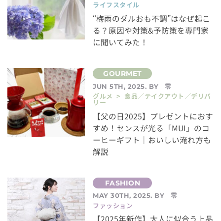
ライフスタイル
“梅雨のダルおも不調”はなぜ起こ
る？原因や対策&予防策を専門家
に聞いてみた！
零
JUN 5TH, 2025. BY
グルメ > 食品／テイクアウト／デリバ
リー
【父の日2025】プレゼントにおす
すめ！センスが光る「MUI」のコ
ーヒーギフト｜おいしい淹れ方も
解説
零
MAY 30TH, 2025. BY
ファッション
【2025年新作】大人に似合う上品