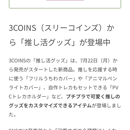
3.1
可愛く推しを応援できる「フリル
うちわカバー」
3.2
もふもふのアニマル耳が映える
3COINS（スリーコインズ）か
「アニマルペンライトカバー」
3.3
パールのストラップが今っぽい「P
ら「推し活グッズ」が登場中
VCトレカホルダー」
4
スリコがオタクに優しすぎる！ 推し活
3COINSの「推し活グッズ」は、7月22日（月）か
を思いっきり楽しんで♡
ら発売がスタートした新商品。推しを応援する時
に使う「フリルうちわカバー」や「アニマルペン
ライトカバー」、自作トレカもセットできる「PV
Cトレカホルダー」など、
プチプラで可愛く推しの
グッズをカスタマイズできるアイテム
が登場しまし
た。