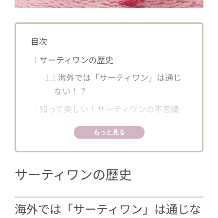
目次
1
サーティワンの歴史
1.1
海外では「サーティワン」は通じ
ない！？
2
知って楽しい！サーティワンの不思議
2.1
日本に来たのは40年以上も前！？
もっと見る
2.2
店頭のアイスクリームは32種
類！？
サーティワンの歴史
2.3
味が想像つかないようなネーミン
グのわけは？
海外では「サーティワン」は通じな
2.4
時期によってスプーンの色が変わ