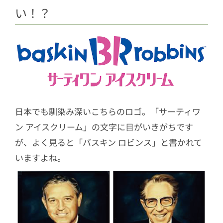
る？
い！？
2.5
総フレーバー数は1,300種類以
上！？
2.6
スタンダードフレーバーはどうや
って決めるの？
2.7
ダブルやトリプルの順番には理由
があった！
日本でも馴染み深いこちらのロゴ。「サーティワ
3
これであなたもサーティワンマスタ
ン アイスクリーム」の文字に目がいきがちです
ー！
が、よく見ると「バスキン ロビンス」と書かれて
いますよね。