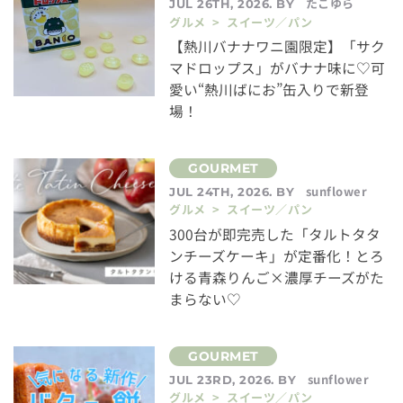
たこゆら
JUL 26TH, 2026. BY
グルメ > スイーツ／パン
【熱川バナナワニ園限定】「サク
マドロップス」がバナナ味に♡可
愛い“熱川ばにお”缶入りで新登
場！
sunflower
JUL 24TH, 2026. BY
グルメ > スイーツ／パン
300台が即完売した「タルトタタ
ンチーズケーキ」が定番化！とろ
ける青森りんご×濃厚チーズがた
まらない♡
sunflower
JUL 23RD, 2026. BY
グルメ > スイーツ／パン