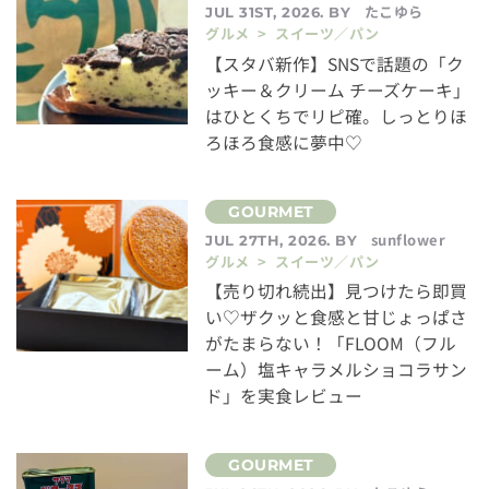
たこゆら
JUL 31ST, 2026. BY
グルメ > スイーツ／パン
【スタバ新作】SNSで話題の「ク
ッキー＆クリーム チーズケーキ」
はひとくちでリピ確。しっとりほ
ろほろ食感に夢中♡
sunflower
JUL 27TH, 2026. BY
グルメ > スイーツ／パン
【売り切れ続出】見つけたら即買
い♡ザクッと食感と甘じょっぱさ
がたまらない！「FLOOM（フル
ーム）塩キャラメルショコラサン
ド」を実食レビュー