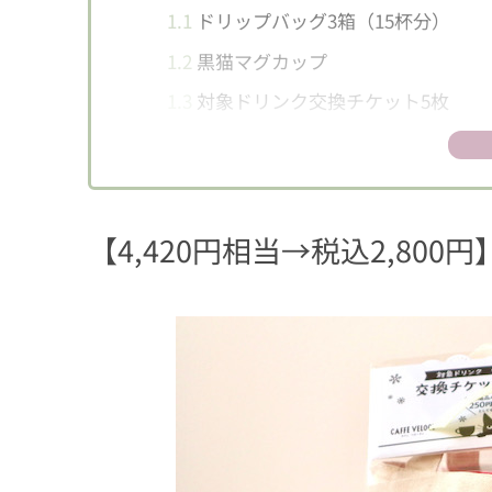
1.1
ドリップバッグ3箱（15杯分）
1.2
黒猫マグカップ
1.3
対象ドリンク交換チケット5枚
1.4
黒猫トートバッグ
2
完売必至！最寄の店舗でチェックしてね
【4,420円相当→税込2,80