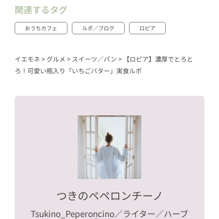
関連するタグ
おうちカフェ
ルポ／ブログ
ロピア
イエモネ
>
グルメ
>
スイーツ／パン
>
【ロピア】濃厚でとろと
ろ！可愛い瓶入り「いちごバター」実食ルポ
つきのペペロンチーノ
Tsukino_Peperoncino
／ライター／ハーブ