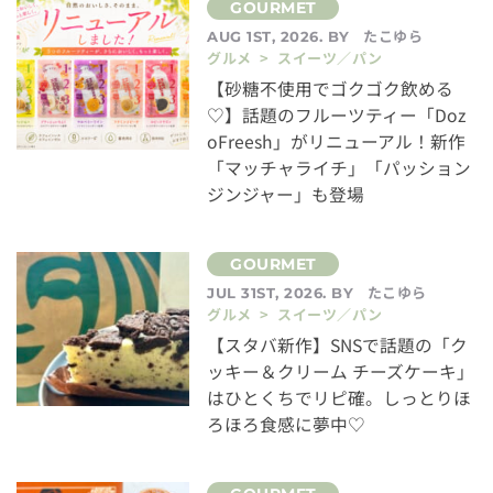
たこゆら
AUG 1ST, 2026. BY
グルメ > スイーツ／パン
【砂糖不使用でゴクゴク飲める
♡】話題のフルーツティー「Doz
oFreesh」がリニューアル！新作
「マッチャライチ」「パッション
ジンジャー」も登場
たこゆら
JUL 31ST, 2026. BY
グルメ > スイーツ／パン
【スタバ新作】SNSで話題の「ク
ッキー＆クリーム チーズケーキ」
はひとくちでリピ確。しっとりほ
ろほろ食感に夢中♡