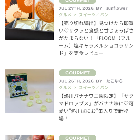
sunflower
JUL 27TH, 2026. BY
グルメ > スイーツ／パン
【売り切れ続出】見つけたら即買
い♡ザクッと食感と甘じょっぱさ
がたまらない！「FLOOM（フル
ーム）塩キャラメルショコラサン
ド」を実食レビュー
たこゆら
JUL 26TH, 2026. BY
グルメ > スイーツ／パン
【熱川バナナワニ園限定】「サク
マドロップス」がバナナ味に♡可
愛い“熱川ばにお”缶入りで新登
場！