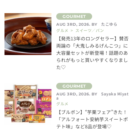
たこゆら
AUG 3RD, 2026. BY
グルメ > スイーツ／パン
【発売13年のロングセラー】賛否
両論の「大鬼しみるげんこつ」に
大容量セットが新登場！話題のあ
られがもっと買いやすくなりまし
た♡
Sayaka Miyat
AUG 3RD, 2026. BY
a
グルメ
【ブルボン】“芋栗フェア”きた！
「アルフォート安納芋スイートポ
テト味」など8品が登場♡