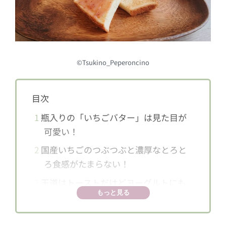
©Tsukino_Peperoncino
目次
1
瓶入りの「いちごバター」は見た目が
可愛い！
2
国産いちごのつぶつぶと濃厚なとろと
ろ食感がたまらない！
3
王道はトーストだけどヨーグルトにも
もっと見る
合う！