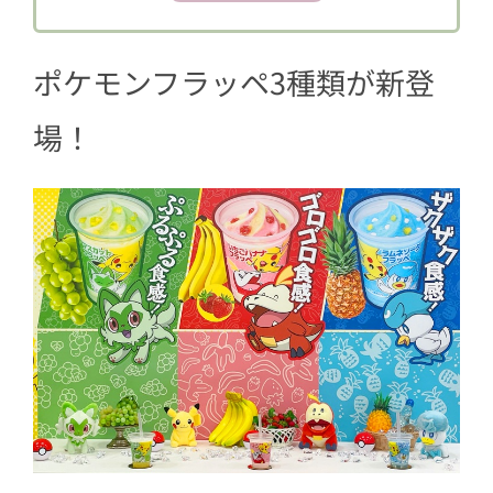
バナナフラッペ」
2.3
クワッスをイメージした「ラムネ
ポケモンフラッペ3種類が新登
ソーダフラッペ」
3
3種類とも飲んでみて！
場！