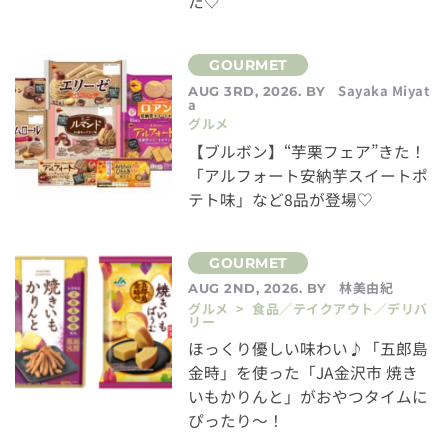
た♡
Sayaka Miyat
AUG 3RD, 2026. BY
a
グルメ
【ブルボン】“芋栗フェア”きた！
「アルフォート安納芋スイートポ
テト味」など8品が登場♡
林美由紀
AUG 2ND, 2026. BY
グルメ > 食品／テイクアウト／デリバ
リー
ほっくり優しい味わい♪「五郎島
金時」を使った「JA金沢市 焼き
いもかりんと」がおやつタイムに
ぴったり～！