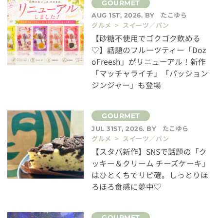
たこゆら
AUG 1ST, 2026. BY
グルメ > スイーツ／パン
【砂糖不使用でゴクゴク飲める
♡】話題のフルーツティー「Doz
oFreesh」がリニューアル！新作
「マッチャライチ」「パッション
ジンジャー」も登場
たこゆら
JUL 31ST, 2026. BY
グルメ > スイーツ／パン
【スタバ新作】SNSで話題の「ク
ッキー＆クリーム チーズケーキ」
はひとくちでリピ確。しっとりほ
ろほろ食感に夢中♡