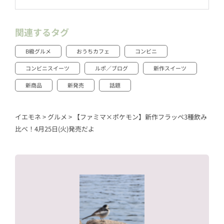
関連するタグ
B級グルメ
おうちカフェ
コンビニ
コンビニスイーツ
ルポ／ブログ
新作スイーツ
新商品
新発売
話題
イエモネ
>
グルメ
>
【ファミマ×ポケモン】新作フラッペ3種飲み
比べ！4月25日(火)発売だよ