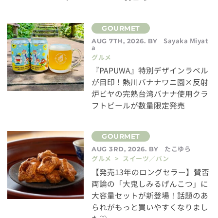
Sayaka Miyat
AUG 7TH, 2026. BY
a
グルメ
『PAPUWA』特別デザインラベル
が目印！熱川バナナワニ園×反射
炉ビヤの完熟台湾バナナ使用クラ
フトビールが数量限定発売
たこゆら
AUG 3RD, 2026. BY
グルメ > スイーツ／パン
【発売13年のロングセラー】賛否
両論の「大鬼しみるげんこつ」に
大容量セットが新登場！話題のあ
られがもっと買いやすくなりまし