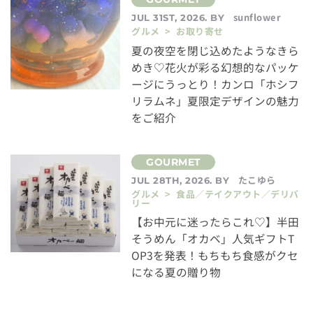
sunflower
JUL 31ST, 2026. BY
グルメ > お取り寄せ
夏の夜空を閉じ込めたようなきら
めき♡花火が彩る幻想的なパッケ
ージにうっとり！カンロ「ホシフ
リラムネ」夏限定デザインの魅力
をご紹介
たこゆら
JUL 28TH, 2026. BY
グルメ > 食品／テイクアウト／デリバ
リー
【お中元に迷ったらこれ♡】半田
そうめん「オカベ」人気ギフトT
OP3を発表！もちもち食感がクセ
になる夏の贈り物