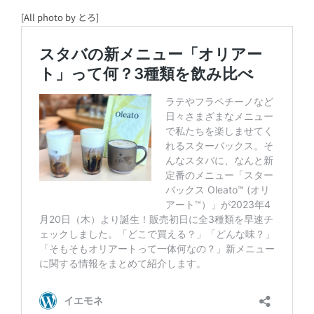
[All photo by とろ]