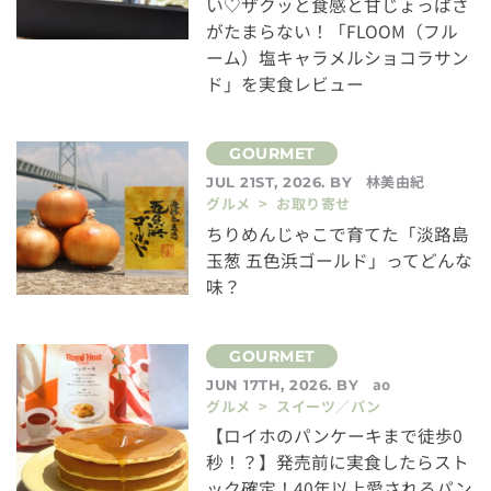
い♡ザクッと食感と甘じょっぱさ
がたまらない！「FLOOM（フル
ーム）塩キャラメルショコラサン
ド」を実食レビュー
林美由紀
JUL 21ST, 2026. BY
グルメ > お取り寄せ
ちりめんじゃこで育てた「淡路島
玉葱 五色浜ゴールド」ってどんな
味？
ao
JUN 17TH, 2026. BY
グルメ > スイーツ／パン
【ロイホのパンケーキまで徒歩0
秒！？】発売前に実食したらスト
ック確定！40年以上愛されるパン