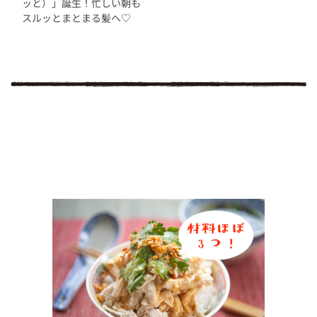
ッと）」誕生！忙しい朝も
スルッとまとまる髪へ♡