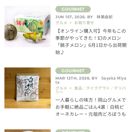
林美由紀
JUN 1ST, 2026. BY
グルメ > お取り寄せ
【オンライン購入可】今年もこの
季節がやってきた！幻のメロン
「銚子メロン」6月1日から出荷開
始♪
Sayaka Miya
MAR 12TH, 2026. BY
ta
グルメ > 食品／テイクアウト／デリバ
リー
一人暮らしの味方！岡山グルメで
お手軽に絶品ごはん4選｜白桃ピ
オーネカレー・元祖肉どろぼうも