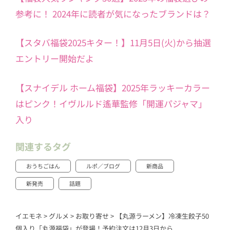
参考に！ 2024年に読者が気になったブランドは？
【スタバ福袋2025キター！】11月5日(火)から抽選
エントリー開始だよ
【スナイデル ホーム福袋】2025年ラッキーカラー
はピンク！イヴルルド遙華監修「開運パジャマ」
入り
関連するタグ
おうちごはん
ルポ／ブログ
新商品
新発売
話題
イエモネ
>
グルメ
>
お取り寄せ
>
【丸源ラーメン】冷凍生餃子50
個入り「丸源福袋」が登場！予約注文は12月3日から