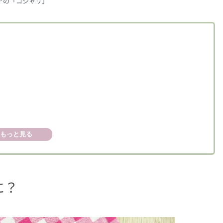
アの「コシャリ」
もっと見る
に？