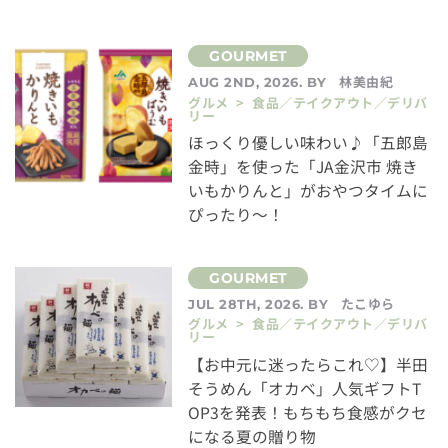
林美由紀
AUG 2ND, 2026. BY
グルメ > 食品／テイクアウト／デリバ
リー
ほっくり優しい味わい♪「五郎島
金時」を使った「JA金沢市 焼き
いもかりんと」がおやつタイムに
ぴったり～！
たこゆら
JUL 28TH, 2026. BY
グルメ > 食品／テイクアウト／デリバ
リー
【お中元に迷ったらこれ♡】半田
そうめん「オカベ」人気ギフトT
OP3を発表！もちもち食感がクセ
になる夏の贈り物