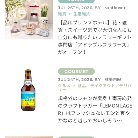
sunflower
JUL 26TH, 2026. BY
雑貨 > 生活雑貨
【品川プリンスホテル】花・雑
貨・スイーツまで♡大切な人にも
自分にも贈りたいフラワーギフト
専門店「アドラブルフラワーズ」
がオープン！
林美由紀
JUL 24TH, 2026. BY
グルメ > 食品／テイクアウト／デリバ
リー
規格外のレモンが変身！南房総発
のクラフトラガー「LEMON LAGE
R」はフレッシュなレモンと爽や
かなのど越しでおいしそう～