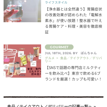
ライフスタイル
【浄水器とは全然違う】胃腸症状
の改善効果が認められた「電解水
素水」が使い放題！整水器で叶え
る胃腸ケア・料理・美容を徹底検
証
ぽんちゃん
JUL 18TH, 2026. BY
グルメ > 食品／テイクアウト／デリバ
リー
【SNSで話題の専門店ミルクティ
ーを飲み比べ】東京で飲める6ブ
ランドを厳選！カップも可愛い！
食品／テイクアウト／デリバリーの記事一覧へ »