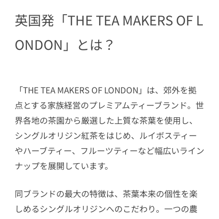
3.2
イングリッシュ・ブレックファス
英国発「THE TEA MAKERS OF L
ト
3.3
ファースト・フラッシュ・ダージ
ONDON」とは？
リン
3.4
バニラ・ルイボス
4
ほかにも気になるフレーバーがいっぱ
「THE TEA MAKERS OF LONDON」は、郊外を拠
い♡
点とする家族経営のプレミアムティーブランド。世
5
おうちで英国紅茶の飲み比べを楽しも
界各地の茶園から厳選した上質な茶葉を使用し、
う♡
シングルオリジン紅茶をはじめ、ルイボスティー
やハーブティー、フルーツティーなど幅広いライン
ナップを展開しています。
同ブランドの最大の特徴は、茶葉本来の個性を楽
しめるシングルオリジンへのこだわり。一つの農