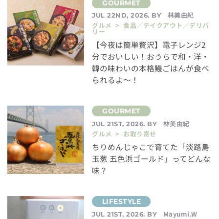
林美由紀
JUL 22ND, 2026. BY
グルメ > 食品／テイクアウト／デリバ
リー
【今夜は簡単贅沢】電子レンジ2
分でおいしい！おうちで和・洋・
韓の味わいの本格鰻ごはんが食べ
られるよ～！
林美由紀
JUL 21ST, 2026. BY
グルメ > お取り寄せ
ちりめんじゃこで育てた「淡路島
玉葱 五色浜ゴールド」ってどんな
味？
Mayumi.W
JUL 21ST, 2026. BY