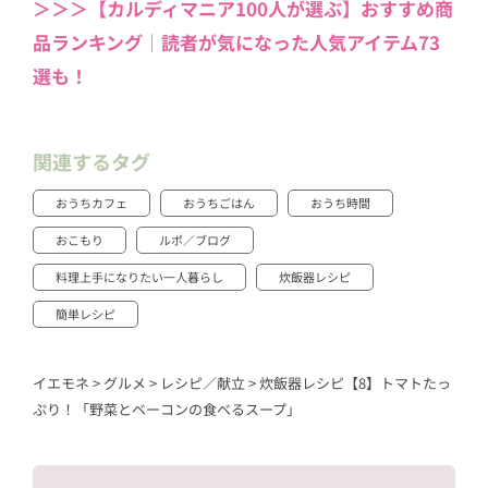
＞＞＞【カルディマニア100人が選ぶ】おすすめ商
品ランキング｜読者が気になった人気アイテム73
選も！
関連するタグ
おうちカフェ
おうちごはん
おうち時間
おこもり
ルポ／ブログ
料理上手になりたい一人暮らし
炊飯器レシピ
簡単レシピ
イエモネ
>
グルメ
>
レシピ／献立
>
炊飯器レシピ【8】トマトたっ
ぷり！「野菜とベーコンの食べるスープ」