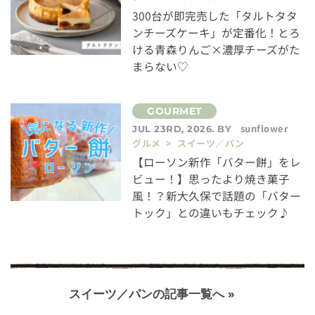
300台が即完売した「タルトタタ
ンチーズケーキ」が定番化！とろ
ける青森りんご×濃厚チーズがた
まらない♡
sunflower
JUL 23RD, 2026. BY
グルメ > スイーツ／パン
【ローソン新作「バター餅」をレ
ビュー！】思ったより焼き菓子
風！？新大久保で話題の「バター
トック」との違いもチェック♪
スイーツ／パンの記事一覧へ »