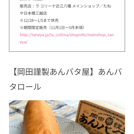
販売店：ラ コリーナ近江八幡 メインショップ／たね
や日本橋三越店
※12/28〜1/5まで休売
※期間限定販売（11月1日〜5月末頃）
http://taneya.jp/la_collina/shopinfo/mainshop_tan
eya/
【
岡田謹製あんバタ屋】あんバ
タロール