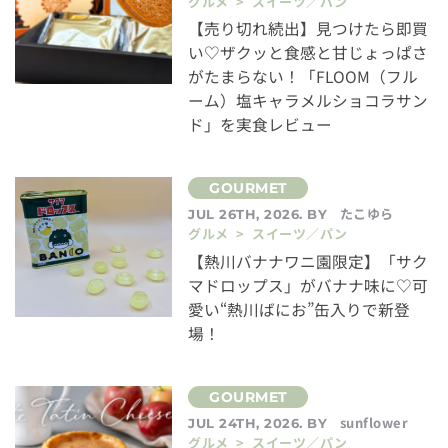
グルメ > スイーツ／パン
【売り切れ続出】見つけたら即買
い♡ザクッと食感と甘じょっぱさ
がたまらない！「FLOOM（フル
ーム）塩キャラメルショコラサン
ド」を実食レビュー
たこゆら
JUL 26TH, 2026. BY
グルメ > スイーツ／パン
【熱川バナナワニ園限定】「サク
マドロップス」がバナナ味に♡可
愛い“熱川ばにお”缶入りで新登
場！
sunflower
JUL 24TH, 2026. BY
グルメ > スイーツ／パン