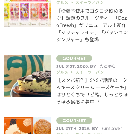
グルメ > スイーツ／パン
【砂糖不使用でゴクゴク飲める
♡】話題のフルーツティー「Doz
oFreesh」がリニューアル！新作
「マッチャライチ」「パッション
ジンジャー」も登場
たこゆら
JUL 31ST, 2026. BY
グルメ > スイーツ／パン
【スタバ新作】SNSで話題の「ク
ッキー＆クリーム チーズケーキ」
はひとくちでリピ確。しっとりほ
ろほろ食感に夢中♡
sunflower
JUL 27TH, 2026. BY