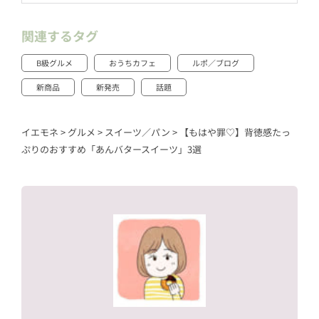
関連するタグ
B級グルメ
おうちカフェ
ルポ／ブログ
新商品
新発売
話題
イエモネ
>
グルメ
>
スイーツ／パン
>
【もはや罪♡】背徳感たっ
ぷりのおすすめ「あんバタースイーツ」3選