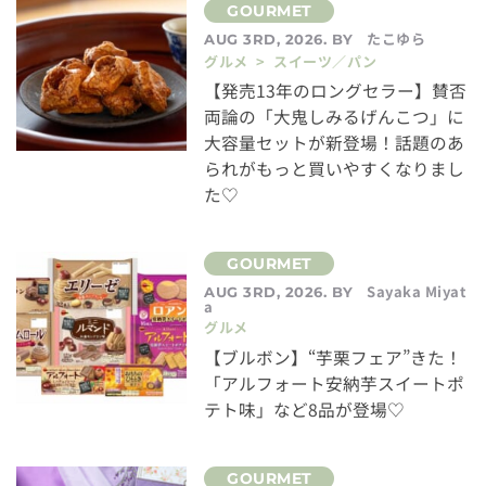
たこゆら
AUG 3RD, 2026. BY
グルメ > スイーツ／パン
【発売13年のロングセラー】賛否
両論の「大鬼しみるげんこつ」に
大容量セットが新登場！話題のあ
られがもっと買いやすくなりまし
た♡
Sayaka Miyat
AUG 3RD, 2026. BY
a
グルメ
【ブルボン】“芋栗フェア”きた！
「アルフォート安納芋スイートポ
テト味」など8品が登場♡