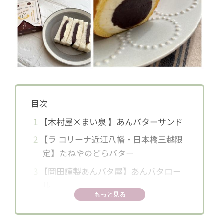
目次
1
【木村屋×まい泉 】あんバターサンド
2
【ラ コリーナ近江八幡・日本橋三越限
定】たねやのどらバター
3
【岡田謹製あんバタ屋】あんバタロー
ル
もっと見る
4
帰省のお土産にも