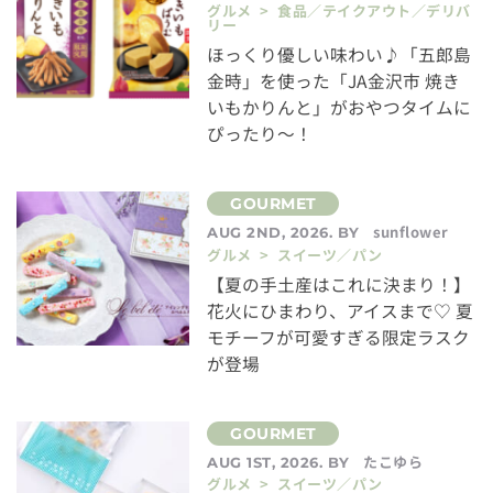
グルメ > 食品／テイクアウト／デリバ
リー
ほっくり優しい味わい♪「五郎島
金時」を使った「JA金沢市 焼き
いもかりんと」がおやつタイムに
ぴったり～！
sunflower
AUG 2ND, 2026. BY
グルメ > スイーツ／パン
【夏の手土産はこれに決まり！】
花火にひまわり、アイスまで♡ 夏
モチーフが可愛すぎる限定ラスク
が登場
たこゆら
AUG 1ST, 2026. BY
グルメ > スイーツ／パン