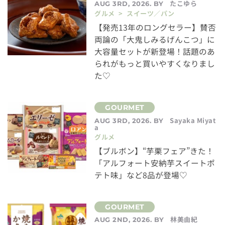
たこゆら
AUG 3RD, 2026. BY
グルメ > スイーツ／パン
【発売13年のロングセラー】賛否
両論の「大鬼しみるげんこつ」に
大容量セットが新登場！話題のあ
られがもっと買いやすくなりまし
た♡
Sayaka Miyat
AUG 3RD, 2026. BY
a
グルメ
【ブルボン】“芋栗フェア”きた！
「アルフォート安納芋スイートポ
テト味」など8品が登場♡
林美由紀
AUG 2ND, 2026. BY