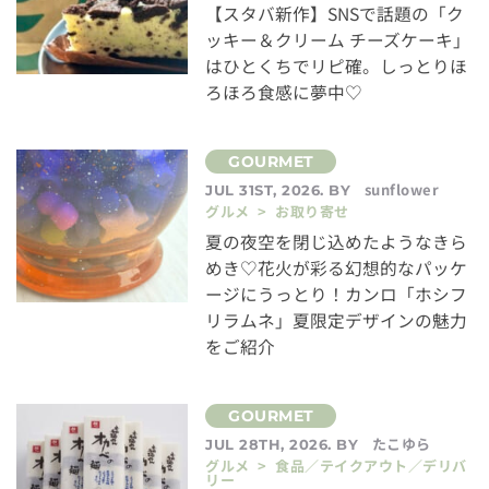
【スタバ新作】SNSで話題の「ク
ッキー＆クリーム チーズケーキ」
はひとくちでリピ確。しっとりほ
ろほろ食感に夢中♡
sunflower
JUL 31ST, 2026. BY
グルメ > お取り寄せ
夏の夜空を閉じ込めたようなきら
めき♡花火が彩る幻想的なパッケ
ージにうっとり！カンロ「ホシフ
リラムネ」夏限定デザインの魅力
をご紹介
たこゆら
JUL 28TH, 2026. BY
グルメ > 食品／テイクアウト／デリバ
リー