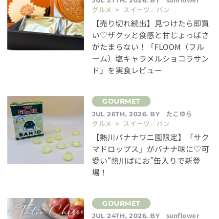
グルメ > スイーツ／パン
【売り切れ続出】見つけたら即買
い♡ザクッと食感と甘じょっぱさ
がたまらない！「FLOOM（フル
ーム）塩キャラメルショコラサン
ド」を実食レビュー
たこゆら
JUL 26TH, 2026. BY
グルメ > スイーツ／パン
【熱川バナナワニ園限定】「サク
マドロップス」がバナナ味に♡可
愛い“熱川ばにお”缶入りで新登
場！
sunflower
JUL 24TH, 2026. BY