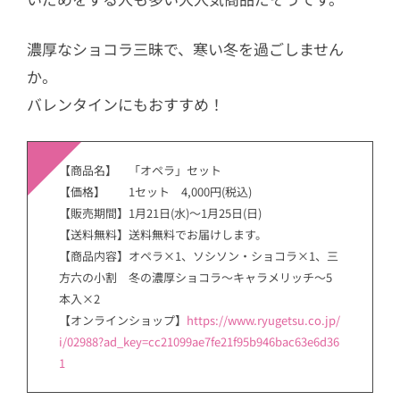
濃厚なショコラ三昧で、寒い冬を過ごしません
か。
バレンタインにもおすすめ！
【商品名】 「オペラ」セット
【価格】 1セット 4,000円(税込)
【販売期間】1月21日(水)～1月25日(日)
【送料無料】送料無料でお届けします。
【商品内容】オペラ×1、ソシソン・ショコラ×1、三
方六の小割 冬の濃厚ショコラ～キャラメリッチ～5
本入×2
【オンラインショップ】
https://www.ryugetsu.co.jp/
i/02988?ad_key=cc21099ae7fe21f95b946bac63e6d36
1