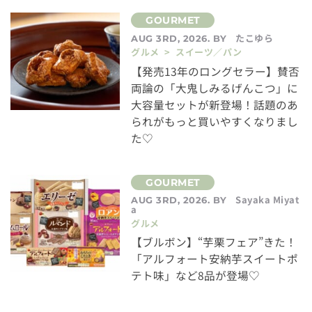
たこゆら
AUG 3RD, 2026. BY
グルメ > スイーツ／パン
【発売13年のロングセラー】賛否
両論の「大鬼しみるげんこつ」に
大容量セットが新登場！話題のあ
られがもっと買いやすくなりまし
た♡
Sayaka Miyat
AUG 3RD, 2026. BY
a
グルメ
【ブルボン】“芋栗フェア”きた！
「アルフォート安納芋スイートポ
テト味」など8品が登場♡