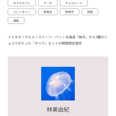
おうちカフェ
ケーキ
チョコレート
バレンタイン
新商品
新発売
話題
通販
イエモネ
>
グルメ
>
スイーツ／パン
>
北海道「柳月」から3種のシ
ョコラが入った「オペラ」セットが期間限定発売
林美由紀