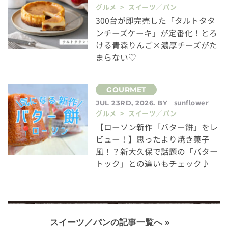
グルメ > スイーツ／パン
300台が即完売した「タルトタタ
ンチーズケーキ」が定番化！とろ
ける青森りんご×濃厚チーズがた
まらない♡
sunflower
JUL 23RD, 2026. BY
グルメ > スイーツ／パン
【ローソン新作「バター餅」をレ
ビュー！】思ったより焼き菓子
風！？新大久保で話題の「バター
トック」との違いもチェック♪
スイーツ／パンの記事一覧へ »