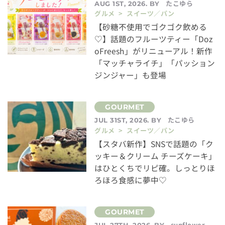
たこゆら
AUG 1ST, 2026. BY
グルメ > スイーツ／パン
【砂糖不使用でゴクゴク飲める
♡】話題のフルーツティー「Doz
oFreesh」がリニューアル！新作
「マッチャライチ」「パッション
ジンジャー」も登場
たこゆら
JUL 31ST, 2026. BY
グルメ > スイーツ／パン
【スタバ新作】SNSで話題の「ク
ッキー＆クリーム チーズケーキ」
はひとくちでリピ確。しっとりほ
ろほろ食感に夢中♡
sunflower
JUL 27TH, 2026. BY