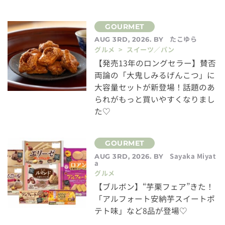
たこゆら
AUG 3RD, 2026. BY
グルメ > スイーツ／パン
【発売13年のロングセラー】賛否
両論の「大鬼しみるげんこつ」に
大容量セットが新登場！話題のあ
られがもっと買いやすくなりまし
た♡
Sayaka Miyat
AUG 3RD, 2026. BY
a
グルメ
【ブルボン】“芋栗フェア”きた！
「アルフォート安納芋スイートポ
テト味」など8品が登場♡