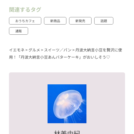
関連するタグ
おうちカフェ
新商品
新発売
話題
通販
イエモネ
>
グルメ
>
スイーツ／パン
>
丹波大納言小豆を贅沢に使
用！「丹波大納言小豆あんバターケーキ」がおいしそう♡
林美由紀