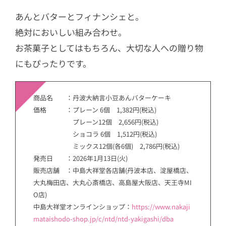
あんとバターとフィナンシェと。
絶対においしい組み合わせ。
お茶菓子としてはもちろん、大切な人への贈り物
にもぴったりです。
商品名 ：丹波大納言小豆あんバターケーキ
価格 ：プレーン 6個 1,382円(税込)
プレーン12個 2,656円(税込)
ショコラ 6個 1,512円(税込)
ミックス12個(各6個) 2,786円(税込)
発売日 ：2026年1月13日(火)
販売店舗 ：中島大祥堂各店舗(丹波本店、淀屋橋店、
大丸梅田店、大丸心斎橋店、高島屋大阪店、天王寺MI
O店)
中島大祥堂オンラインショップ：
https://www.nakaji
mataishodo-shop.jp/c/ntd/ntd-yakigashi/dba