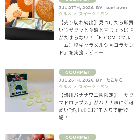
sunflower
JUL 27TH, 2026. BY
グルメ > スイーツ／パン
【売り切れ続出】見つけたら即買
い♡ザクッと食感と甘じょっぱさ
がたまらない！「FLOOM（フル
ーム）塩キャラメルショコラサン
ド」を実食レビュー
たこゆら
JUL 26TH, 2026. BY
グルメ > スイーツ／パン
【熱川バナナワニ園限定】「サク
マドロップス」がバナナ味に♡可
愛い“熱川ばにお”缶入りで新登
場！