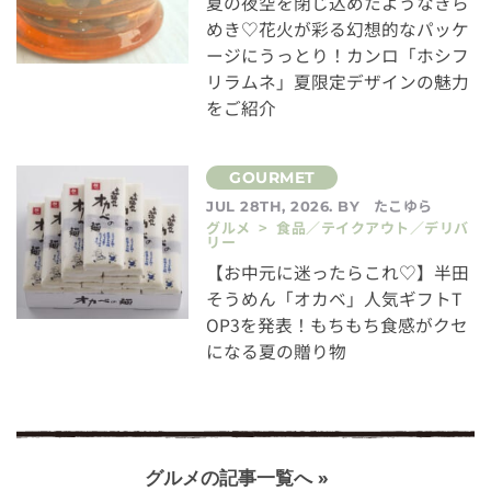
夏の夜空を閉じ込めたようなきら
めき♡花火が彩る幻想的なパッケ
ージにうっとり！カンロ「ホシフ
リラムネ」夏限定デザインの魅力
をご紹介
たこゆら
JUL 28TH, 2026. BY
グルメ > 食品／テイクアウト／デリバ
リー
【お中元に迷ったらこれ♡】半田
そうめん「オカベ」人気ギフトT
OP3を発表！もちもち食感がクセ
になる夏の贈り物
グルメの記事一覧へ »