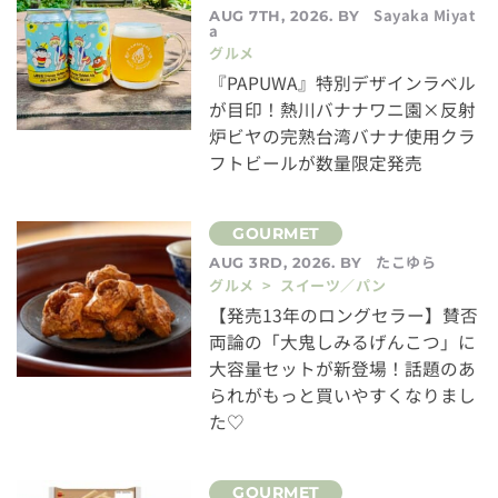
Sayaka Miyat
AUG 7TH, 2026. BY
a
グルメ
『PAPUWA』特別デザインラベル
が目印！熱川バナナワニ園×反射
炉ビヤの完熟台湾バナナ使用クラ
フトビールが数量限定発売
たこゆら
AUG 3RD, 2026. BY
グルメ > スイーツ／パン
【発売13年のロングセラー】賛否
両論の「大鬼しみるげんこつ」に
大容量セットが新登場！話題のあ
られがもっと買いやすくなりまし
た♡