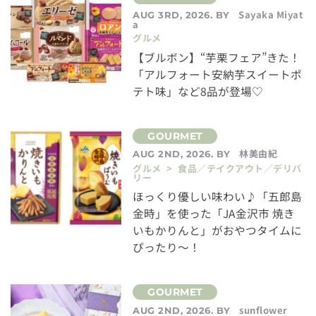
Sayaka Miyat
AUG 3RD, 2026. BY
a
グルメ
【ブルボン】“芋栗フェア”きた！
「アルフォート安納芋スイートポ
テト味」など8品が登場♡
林美由紀
AUG 2ND, 2026. BY
グルメ > 食品／テイクアウト／デリバ
リー
ほっくり優しい味わい♪「五郎島
金時」を使った「JA金沢市 焼き
いもかりんと」がおやつタイムに
ぴったり～！
sunflower
AUG 2ND, 2026. BY