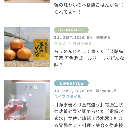
韓の味わいの本格鰻ごはんが食べ
られるよ～！
林美由紀
JUL 21ST, 2026. BY
グルメ > お取り寄せ
ちりめんじゃこで育てた「淡路島
玉葱 五色浜ゴールド」ってどんな
味？
Mayumi.W
JUL 21ST, 2026. BY
ライフスタイル
【浄水器とは全然違う】胃腸症状
の改善効果が認められた「電解水
素水」が使い放題！整水器で叶え
る胃腸ケア・料理・美容を徹底検