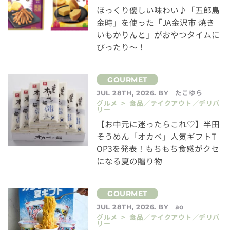
ほっくり優しい味わい♪「五郎島
金時」を使った「JA金沢市 焼き
いもかりんと」がおやつタイムに
ぴったり～！
たこゆら
JUL 28TH, 2026. BY
グルメ > 食品／テイクアウト／デリバ
リー
【お中元に迷ったらこれ♡】半田
そうめん「オカベ」人気ギフトT
OP3を発表！もちもち食感がクセ
になる夏の贈り物
ao
JUL 28TH, 2026. BY
グルメ > 食品／テイクアウト／デリバ
リー