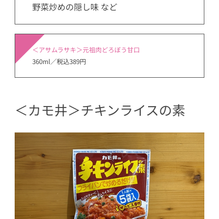
野菜炒めの隠し味 など
＜アサムラサキ＞元祖肉どろぼう甘口
360ml／税込389円
＜カモ井＞チキンライスの素