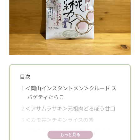
目次
1
＜岡山インスタントメン＞クルード ス
パゲティたらこ
2
＜アサムラサキ＞元祖肉どろぼう甘口
3
＜カモ井＞チキンライスの素
4
＜哲多すずらん食品加工＞白桃ピオー
もっと見る
ネカレー