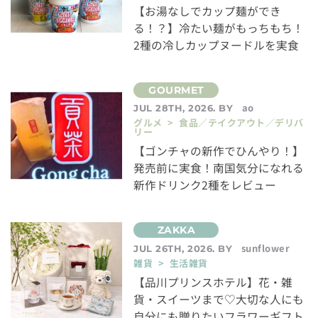
【お湯なしでカップ麺ができ
る！？】冷たい麺がもっちもち！
2種の冷しカップヌードルを実食
ao
JUL 28TH, 2026. BY
グルメ > 食品／テイクアウト／デリバ
リー
【ゴンチャの新作でひんやり！】
発売前に実食！南国気分になれる
新作ドリンク2種をレビュー
sunflower
JUL 26TH, 2026. BY
雑貨 > 生活雑貨
【品川プリンスホテル】花・雑
貨・スイーツまで♡大切な人にも
自分にも贈りたいフラワーギフト