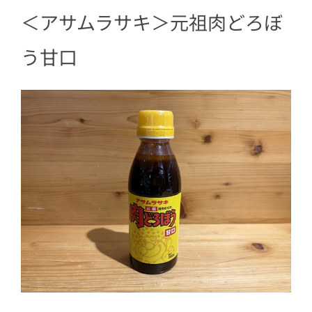
＜アサムラサキ＞元祖肉どろぼ
う甘口