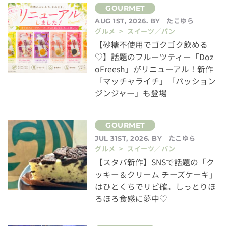
たこゆら
AUG 1ST, 2026. BY
グルメ > スイーツ／パン
【砂糖不使用でゴクゴク飲める
♡】話題のフルーツティー「Doz
oFreesh」がリニューアル！新作
「マッチャライチ」「パッション
ジンジャー」も登場
たこゆら
JUL 31ST, 2026. BY
グルメ > スイーツ／パン
【スタバ新作】SNSで話題の「ク
ッキー＆クリーム チーズケーキ」
はひとくちでリピ確。しっとりほ
ろほろ食感に夢中♡