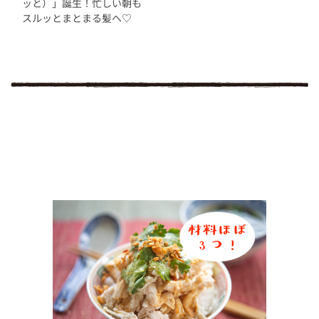
ッと）」誕生！忙しい朝も
スルッとまとまる髪へ♡