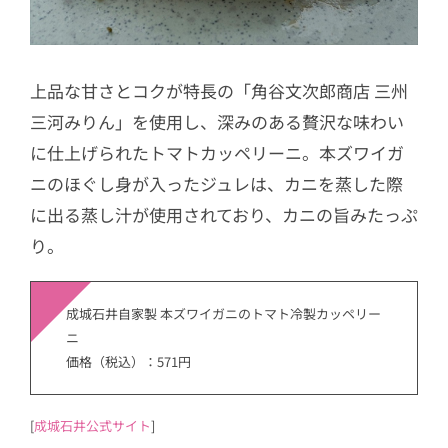
上品な甘さとコクが特長の「角谷文次郎商店 三州
三河みりん」を使用し、深みのある贅沢な味わい
に仕上げられたトマトカッペリーニ。本ズワイガ
ニのほぐし身が入ったジュレは、カニを蒸した際
に出る蒸し汁が使用されており、カニの旨みたっぷ
り。
成城石井自家製 本ズワイガニのトマト冷製カッペリー
ニ
価格（税込）：571円
[
成城石井公式サイト
]