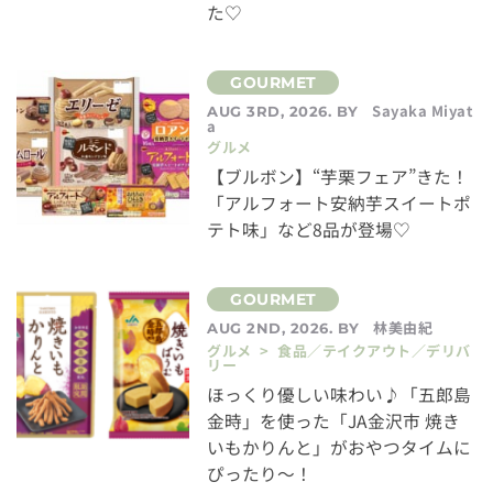
た♡
Sayaka Miyat
AUG 3RD, 2026. BY
a
グルメ
【ブルボン】“芋栗フェア”きた！
「アルフォート安納芋スイートポ
テト味」など8品が登場♡
林美由紀
AUG 2ND, 2026. BY
グルメ > 食品／テイクアウト／デリバ
リー
ほっくり優しい味わい♪「五郎島
金時」を使った「JA金沢市 焼き
いもかりんと」がおやつタイムに
ぴったり～！