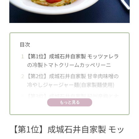
目次
1
【第1位】成城石井自家製 モッツァレラ
の冷製トマトクリームカッペリーニ
2
【第2位】成城石井自家製 甘辛肉味噌の
冷やしジャージャー麺(自家製麺使用)
3
【第3位】成城石井自家製 紀州産梅と大
もっと見る
葉の和風ジュレカッペリーニ
4
【第4位】成城石井自家製 夏野菜と鶏そ
ぼろの旨味噌冷やしうどん
【第1位】成城石井自家製 モッ
5
【5位】成城石井自家製 本ズワイガニの