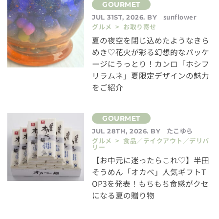
sunflower
JUL 31ST, 2026. BY
グルメ > お取り寄せ
夏の夜空を閉じ込めたようなきら
めき♡花火が彩る幻想的なパッケ
ージにうっとり！カンロ「ホシフ
リラムネ」夏限定デザインの魅力
をご紹介
たこゆら
JUL 28TH, 2026. BY
グルメ > 食品／テイクアウト／デリバ
リー
【お中元に迷ったらこれ♡】半田
そうめん「オカベ」人気ギフトT
OP3を発表！もちもち食感がクセ
になる夏の贈り物