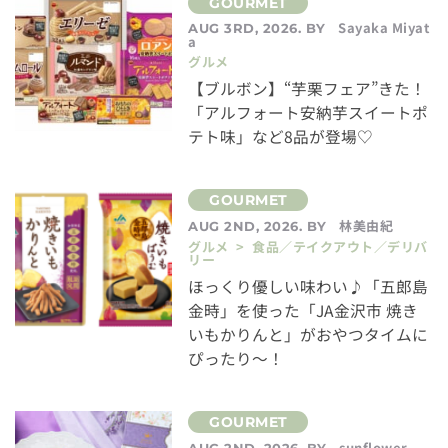
Sayaka Miyat
AUG 3RD, 2026. BY
a
グルメ
【ブルボン】“芋栗フェア”きた！
「アルフォート安納芋スイートポ
テト味」など8品が登場♡
林美由紀
AUG 2ND, 2026. BY
グルメ > 食品／テイクアウト／デリバ
リー
ほっくり優しい味わい♪「五郎島
金時」を使った「JA金沢市 焼き
いもかりんと」がおやつタイムに
ぴったり～！
sunflower
AUG 2ND, 2026. BY