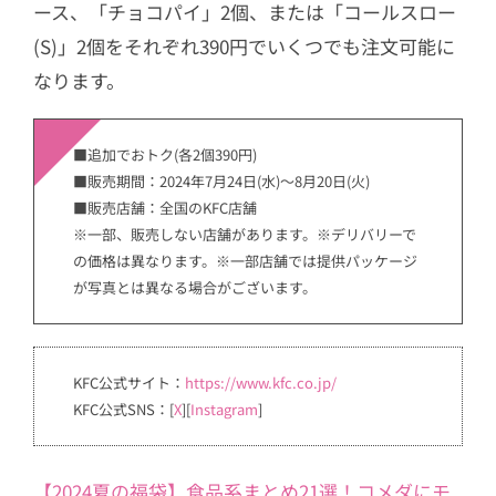
ース、「チョコパイ」2個、または「コールスロー
(S)」2個をそれぞれ390円でいくつでも注文可能に
なります。
■追加でおトク(各2個390円)
■販売期間：2024年7月24日(水)～8月20日(火)
■販売店舗：全国のKFC店舗
※一部、販売しない店舗があります。※デリバリーで
の価格は異なります。※一部店舗では提供パッケージ
が写真とは異なる場合がございます。
KFC公式サイト：
https://www.kfc.co.jp/
KFC公式SNS：[
X
][
Instagram
]
【2024夏の福袋】食品系まとめ21選！コメダにモ