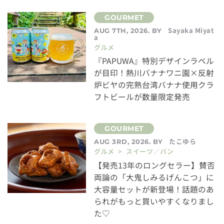
Sayaka Miyat
AUG 7TH, 2026. BY
a
グルメ
『PAPUWA』特別デザインラベル
が目印！熱川バナナワニ園×反射
炉ビヤの完熟台湾バナナ使用クラ
フトビールが数量限定発売
たこゆら
AUG 3RD, 2026. BY
グルメ > スイーツ／パン
【発売13年のロングセラー】賛否
両論の「大鬼しみるげんこつ」に
大容量セットが新登場！話題のあ
られがもっと買いやすくなりまし
た♡