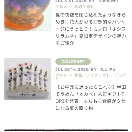
sunflower
JUL 31ST, 2026. BY
グルメ > お取り寄せ
夏の夜空を閉じ込めたようなきら
めき♡花火が彩る幻想的なパッケ
ージにうっとり！カンロ「ホシフ
リラムネ」夏限定デザインの魅力
をご紹介
たこゆら
JUL 28TH, 2026. BY
グルメ > 食品／テイクアウト／デリバ
リー
【お中元に迷ったらこれ♡】半田
そうめん「オカベ」人気ギフトT
OP3を発表！もちもち食感がクセ
になる夏の贈り物