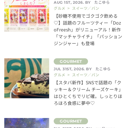
たこゆら
AUG 1ST, 2026. BY
グルメ > スイーツ／パン
【砂糖不使用でゴクゴク飲める
♡】話題のフルーツティー「Doz
oFreesh」がリニューアル！新作
「マッチャライチ」「パッション
ジンジャー」も登場
たこゆら
JUL 31ST, 2026. BY
グルメ > スイーツ／パン
【スタバ新作】SNSで話題の「ク
ッキー＆クリーム チーズケーキ」
はひとくちでリピ確。しっとりほ
ろほろ食感に夢中♡