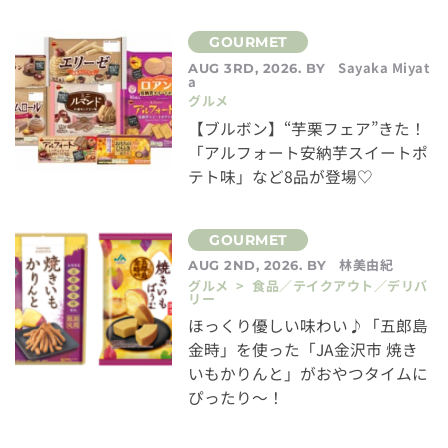
Sayaka Miyat
AUG 3RD, 2026. BY
a
グルメ
【ブルボン】“芋栗フェア”きた！
「アルフォート安納芋スイートポ
テト味」など8品が登場♡
林美由紀
AUG 2ND, 2026. BY
グルメ > 食品／テイクアウト／デリバ
リー
ほっくり優しい味わい♪「五郎島
金時」を使った「JA金沢市 焼き
いもかりんと」がおやつタイムに
ぴったり～！