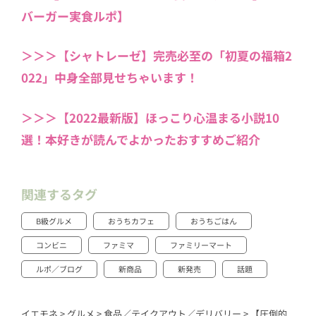
バーガー実食ルポ】
＞＞＞【シャトレーゼ】完売必至の「初夏の福箱2
022」中身全部見せちゃいます！
＞＞＞【2022最新版】ほっこり心温まる小説10
選！本好きが読んでよかったおすすめご紹介
関連するタグ
B級グルメ
おうちカフェ
おうちごはん
コンビニ
ファミマ
ファミリーマート
ルポ／ブログ
新商品
新発売
話題
イエモネ
>
グルメ
>
食品／テイクアウト／デリバリー
>
【圧倒的