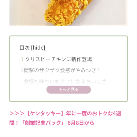
目次
[
hide
]
1
クリスピーチキンに新作登場
2
衝撃のザクザク食感がやみつき！
3
食感も味わいもクセになるおいしさ
もっと見る
＞＞＞【ケンタッキー】年に一度のおトクな4週
間！「創業記念パック」 6月8日から