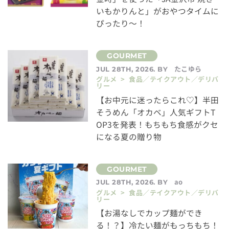
いもかりんと」がおやつタイムに
ぴったり～！
たこゆら
JUL 28TH, 2026. BY
グルメ > 食品／テイクアウト／デリバ
リー
【お中元に迷ったらこれ♡】半田
そうめん「オカベ」人気ギフトT
OP3を発表！もちもち食感がクセ
になる夏の贈り物
ao
JUL 28TH, 2026. BY
グルメ > 食品／テイクアウト／デリバ
リー
【お湯なしでカップ麺ができ
る！？】冷たい麺がもっちもち！