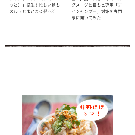
ッと）」誕生！忙しい朝も
ダメージと目もと専用「ア
スルッとまとまる髪へ♡
イシャンプー」対策を専門
家に聞いてみた