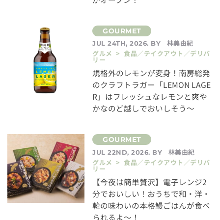
林美由紀
JUL 24TH, 2026. BY
グルメ > 食品／テイクアウト／デリバ
リー
規格外のレモンが変身！南房総発
のクラフトラガー「LEMON LAGE
R」はフレッシュなレモンと爽や
かなのど越しでおいしそう～
林美由紀
JUL 22ND, 2026. BY
グルメ > 食品／テイクアウト／デリバ
リー
【今夜は簡単贅沢】電子レンジ2
分でおいしい！おうちで和・洋・
韓の味わいの本格鰻ごはんが食べ
られるよ～！