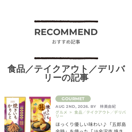
RECOMMEND
おすすめ記事
食品／テイクアウト／デリバ
リーの記事
林美由紀
AUG 2ND, 2026. BY
グルメ > 食品／テイクアウト／デリバ
リー
ほっくり優しい味わい♪「五郎島
金時」を使った「JA金沢市 焼き