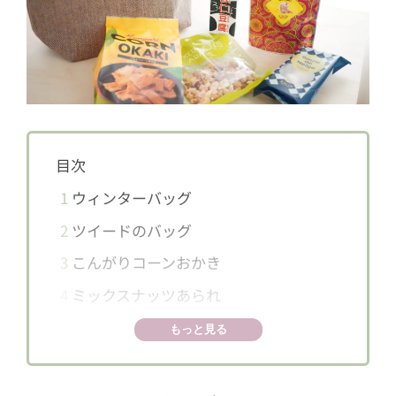
目次
1
ウィンターバッグ
2
ツイードのバッグ
3
こんがりコーンおかき
4
ミックスナッツあられ
5
インスタントチャイ
もっと見る
6
ブールドネージュ
7
パンダ杏仁豆腐ミニ