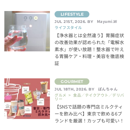
Mayumi.W
JUL 21ST, 2026. BY
ライフスタイル
【浄水器とは全然違う】胃腸症状
の改善効果が認められた「電解水
素水」が使い放題！整水器で叶え
る胃腸ケア・料理・美容を徹底検
証
ぽんちゃん
JUL 18TH, 2026. BY
グルメ > 食品／テイクアウト／デリバ
リー
【SNSで話題の専門店ミルクティ
ーを飲み比べ】東京で飲める6ブ
ランドを厳選！カップも可愛い！