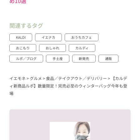
め10選
関連するタグ
KALDI
イエナカ
おうちカフェ
おこもり
おしゃれ
カルディ
ルポ／ブログ
手土産
新発売
通販
イエモネ
>
グルメ
>
食品／テイクアウト／デリバリー
>
【カルデ
ィ新商品ルポ】数量限定！完売必至のウィンターバッグ今年も登
場