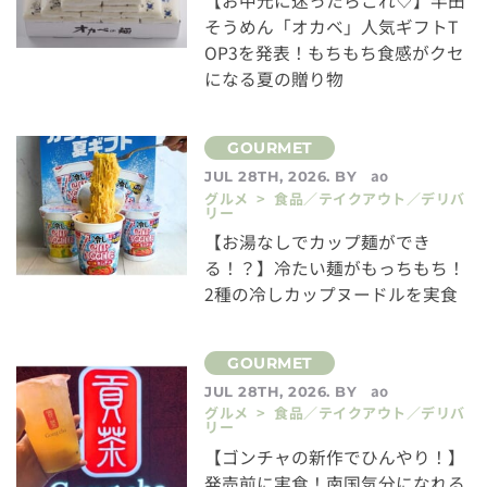
【お中元に迷ったらこれ♡】半田
そうめん「オカベ」人気ギフトT
OP3を発表！もちもち食感がクセ
になる夏の贈り物
ao
JUL 28TH, 2026. BY
グルメ > 食品／テイクアウト／デリバ
リー
【お湯なしでカップ麺ができ
る！？】冷たい麺がもっちもち！
2種の冷しカップヌードルを実食
ao
JUL 28TH, 2026. BY
グルメ > 食品／テイクアウト／デリバ
リー
【ゴンチャの新作でひんやり！】
発売前に実食！南国気分になれる