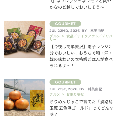
R」はフレッシュなレモンと爽や
かなのど越しでおいしそう～
林美由紀
JUL 22ND, 2026. BY
グルメ > 食品／テイクアウト／デリバ
リー
【今夜は簡単贅沢】電子レンジ2
分でおいしい！おうちで和・洋・
韓の味わいの本格鰻ごはんが食べ
られるよ～！
林美由紀
JUL 21ST, 2026. BY
グルメ > お取り寄せ
ちりめんじゃこで育てた「淡路島
玉葱 五色浜ゴールド」ってどんな
味？