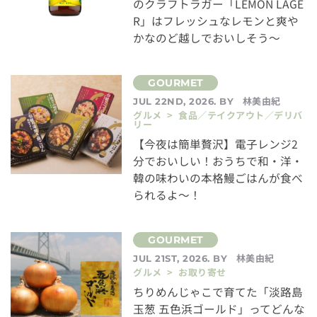
のクラフトラガー「LEMON LAGE
R」はフレッシュなレモンと爽や
かなのど越しでおいしそう～
林美由紀
JUL 22ND, 2026. BY
グルメ > 食品／テイクアウト／デリバ
リー
【今夜は簡単贅沢】電子レンジ2
分でおいしい！おうちで和・洋・
韓の味わいの本格鰻ごはんが食べ
られるよ～！
林美由紀
JUL 21ST, 2026. BY
グルメ > お取り寄せ
ちりめんじゃこで育てた「淡路島
玉葱 五色浜ゴールド」ってどんな