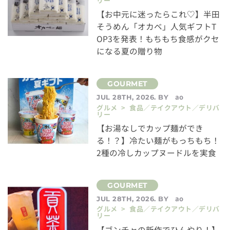
リー
【お中元に迷ったらこれ♡】半田
そうめん「オカベ」人気ギフトT
OP3を発表！もちもち食感がクセ
になる夏の贈り物
ao
JUL 28TH, 2026. BY
グルメ > 食品／テイクアウト／デリバ
リー
【お湯なしでカップ麺ができ
る！？】冷たい麺がもっちもち！
2種の冷しカップヌードルを実食
ao
JUL 28TH, 2026. BY
グルメ > 食品／テイクアウト／デリバ
リー
【ゴンチャの新作でひんやり！】