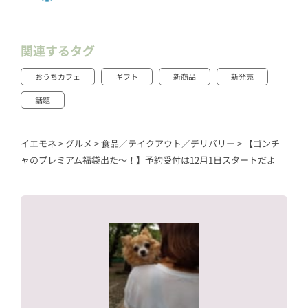
関連するタグ
おうちカフェ
ギフト
新商品
新発売
話題
イエモネ
>
グルメ
>
食品／テイクアウト／デリバリー
>
【ゴンチ
ャのプレミアム福袋出た～！】予約受付は12月1日スタートだよ