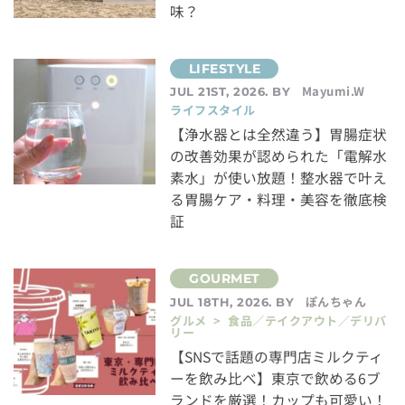
味？
Mayumi.W
JUL 21ST, 2026. BY
ライフスタイル
【浄水器とは全然違う】胃腸症状
の改善効果が認められた「電解水
素水」が使い放題！整水器で叶え
る胃腸ケア・料理・美容を徹底検
証
ぽんちゃん
JUL 18TH, 2026. BY
グルメ > 食品／テイクアウト／デリバ
リー
【SNSで話題の専門店ミルクティ
ーを飲み比べ】東京で飲める6ブ
ランドを厳選！カップも可愛い！