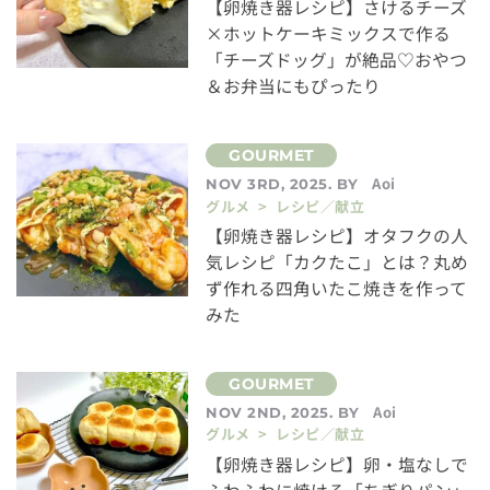
【卵焼き器レシピ】さけるチーズ
×ホットケーキミックスで作る
「チーズドッグ」が絶品♡おやつ
＆お弁当にもぴったり
Aoi
NOV 3RD, 2025. BY
グルメ > レシピ／献立
【卵焼き器レシピ】オタフクの人
気レシピ「カクたこ」とは？丸め
ず作れる四角いたこ焼きを作って
みた
Aoi
NOV 2ND, 2025. BY
グルメ > レシピ／献立
【卵焼き器レシピ】卵・塩なしで