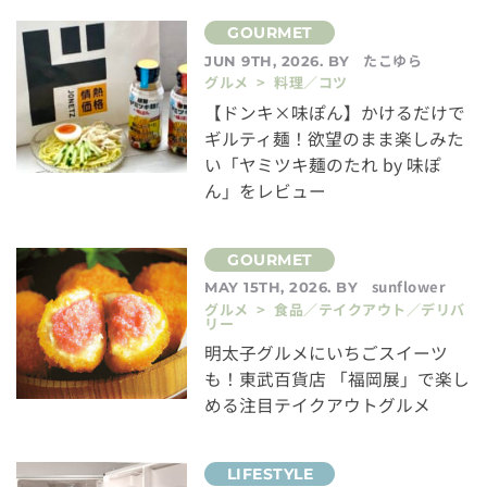
たこゆら
JUN 9TH, 2026. BY
グルメ > 料理／コツ
【ドンキ×味ぽん】かけるだけで
ギルティ麺！欲望のまま楽しみた
い「ヤミツキ麺のたれ by 味ぽ
ん」をレビュー
sunflower
MAY 15TH, 2026. BY
グルメ > 食品／テイクアウト／デリバ
リー
明太子グルメにいちごスイーツ
も！東武百貨店 「福岡展」で楽し
める注目テイクアウトグルメ