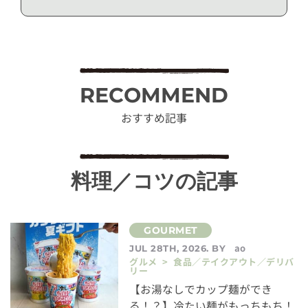
RECOMMEND
おすすめ記事
料理／コツの記事
ao
JUL 28TH, 2026. BY
グルメ > 食品／テイクアウト／デリバ
リー
【お湯なしでカップ麺ができ
る！？】冷たい麺がもっちもち！