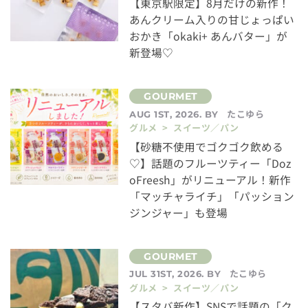
【東京駅限定】8月だけの新作！
あんクリーム入りの甘じょっぱい
おかき「okaki+ あんバター」が
新登場♡
たこゆら
AUG 1ST, 2026. BY
グルメ > スイーツ／パン
【砂糖不使用でゴクゴク飲める
♡】話題のフルーツティー「Doz
oFreesh」がリニューアル！新作
「マッチャライチ」「パッション
ジンジャー」も登場
たこゆら
JUL 31ST, 2026. BY
グルメ > スイーツ／パン
【スタバ新作】SNSで話題の「ク