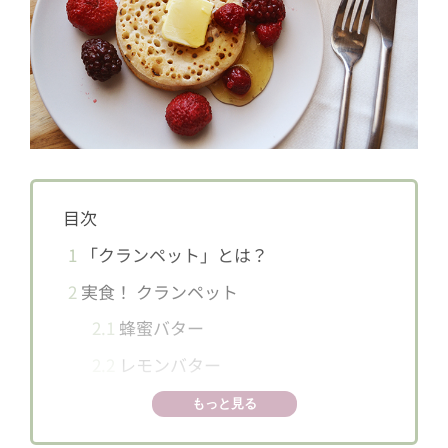
目次
1
「クランペット」とは？
2
実食！ クランペット
2.1
蜂蜜バター
2.2
レモンバター
2.3
目玉焼き
もっと見る