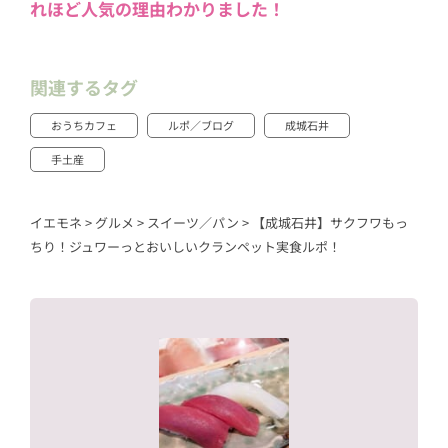
れほど人気の理由わかりました！
関連するタグ
おうちカフェ
ルポ／ブログ
成城石井
手土産
イエモネ
>
グルメ
>
スイーツ／パン
>
【成城石井】サクフワもっ
ちり！ジュワーっとおいしいクランペット実食ルポ！