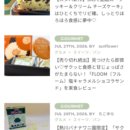
ッキー＆クリーム チーズケーキ」
はひとくちでリピ確。しっとりほ
ろほろ食感に夢中♡
sunflower
JUL 27TH, 2026. BY
グルメ > スイーツ／パン
【売り切れ続出】見つけたら即買
い♡ザクッと食感と甘じょっぱさ
がたまらない！「FLOOM（フル
ーム）塩キャラメルショコラサン
ド」を実食レビュー
たこゆら
JUL 26TH, 2026. BY
グルメ > スイーツ／パン
【熱川バナナワニ園限定】「サク