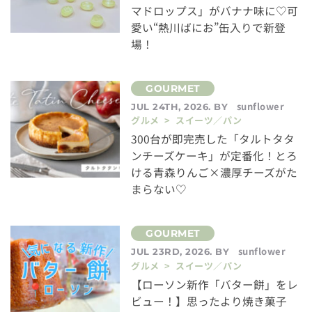
マドロップス」がバナナ味に♡可
愛い“熱川ばにお”缶入りで新登
場！
sunflower
JUL 24TH, 2026. BY
グルメ > スイーツ／パン
300台が即完売した「タルトタタ
ンチーズケーキ」が定番化！とろ
ける青森りんご×濃厚チーズがた
まらない♡
sunflower
JUL 23RD, 2026. BY
グルメ > スイーツ／パン
【ローソン新作「バター餅」をレ
ビュー！】思ったより焼き菓子