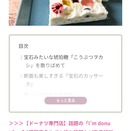
目次
1
宝石みたいな琥珀糖「こうぶつヲカ
シ」を散りばめて
2
断面も美しすぎる「宝石のカッサー
タ」
3
美しい宝石たちを実食！
もっと見る
4
季節限定の「宝石のカッサータ」もチ
ェックして！
＞＞＞【ドーナツ専門店】話題の「I’m donu