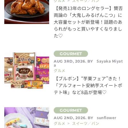
グルメ > スイーツ／パン
【発売13年のロングセラー】賛否
両論の「大鬼しみるげんこつ」に
大容量セットが新登場！話題のあ
られがもっと買いやすくなりまし
た♡
Sayaka Miyat
AUG 3RD, 2026. BY
a
グルメ
【ブルボン】“芋栗フェア”きた！
「アルフォート安納芋スイートポ
テト味」など8品が登場♡
sunflower
AUG 2ND, 2026. BY
グルメ > スイーツ／パン