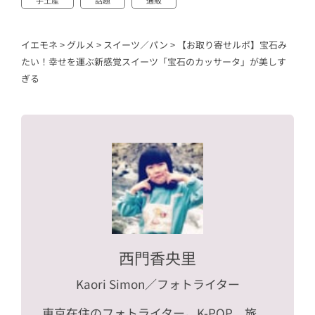
手土産
話題
通販
イエモネ
>
グルメ
>
スイーツ／パン
>
【お取り寄せルポ】宝石み
たい！幸せを運ぶ新感覚スイーツ「宝石のカッサータ」が美しす
ぎる
西門香央里
Kaori Simon
／フォトライター
東京在住のフォトライター。K-POP、旅