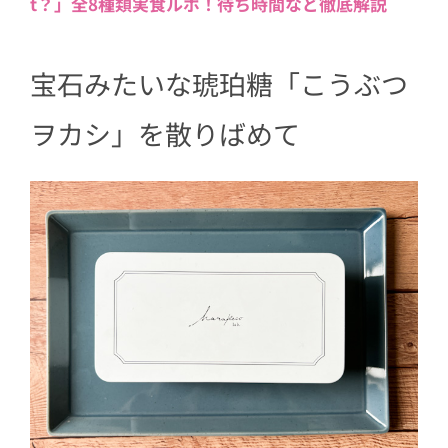
t？」全8種類実食ルポ！待ち時間など徹底解説
宝石みたいな琥珀糖「こうぶつ
ヲカシ」を散りばめて