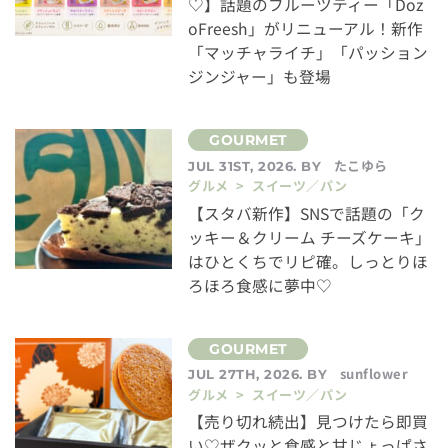
♡】話題のフルーツティー「Doz
oFreesh」がリニューアル！新作
「マッチャライチ」「パッション
ジンジャー」も登場
たこゆら
JUL 31ST, 2026. BY
グルメ > スイーツ／パン
【スタバ新作】SNSで話題の「ク
ッキー＆クリーム チーズケーキ」
はひとくちでリピ確。しっとりほ
ろほろ食感に夢中♡
sunflower
JUL 27TH, 2026. BY
グルメ > スイーツ／パン
【売り切れ続出】見つけたら即買
い♡ザクッと食感と甘じょっぱさ