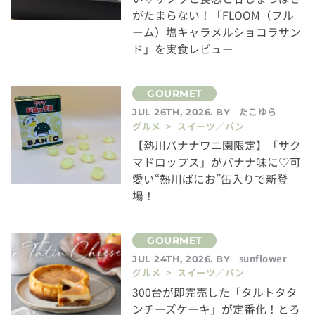
がたまらない！「FLOOM（フル
ーム）塩キャラメルショコラサン
ド」を実食レビュー
たこゆら
JUL 26TH, 2026. BY
グルメ > スイーツ／パン
【熱川バナナワニ園限定】「サク
マドロップス」がバナナ味に♡可
愛い“熱川ばにお”缶入りで新登
場！
sunflower
JUL 24TH, 2026. BY
グルメ > スイーツ／パン
300台が即完売した「タルトタタ
ンチーズケーキ」が定番化！とろ