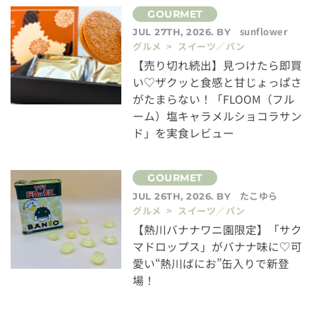
sunflower
JUL 27TH, 2026. BY
グルメ > スイーツ／パン
【売り切れ続出】見つけたら即買
い♡ザクッと食感と甘じょっぱさ
がたまらない！「FLOOM（フル
ーム）塩キャラメルショコラサン
ド」を実食レビュー
たこゆら
JUL 26TH, 2026. BY
グルメ > スイーツ／パン
【熱川バナナワニ園限定】「サク
マドロップス」がバナナ味に♡可
愛い“熱川ばにお”缶入りで新登
場！