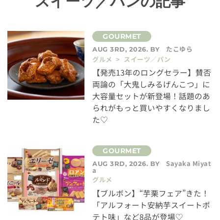
スイーツ／パンの記事
たこゆら
AUG 3RD, 2026. BY
グルメ > スイーツ／パン
【発売13年のロングセラー】賛否
両論の「大鬼しみるげんこつ」に
大容量セットが新登場！話題のあ
られがもっと買いやすくなりまし
た♡
Sayaka Miyat
AUG 3RD, 2026. BY
a
グルメ
【ブルボン】“芋栗フェア”きた！
「アルフォート安納芋スイートポ
テト味」など8品が登場♡