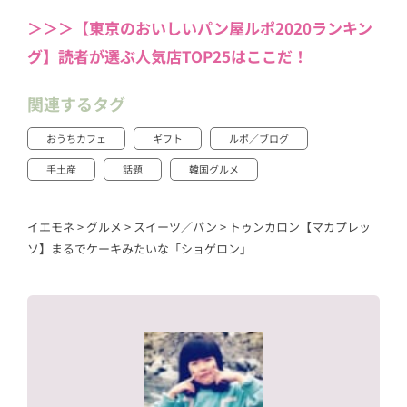
＞＞＞【東京のおいしいパン屋ルポ2020ランキン
グ】読者が選ぶ人気店TOP25はここだ！
関連するタグ
おうちカフェ
ギフト
ルポ／ブログ
手土産
話題
韓国グルメ
イエモネ
>
グルメ
>
スイーツ／パン
>
トゥンカロン【マカプレッ
ソ】まるでケーキみたいな「ショゲロン」