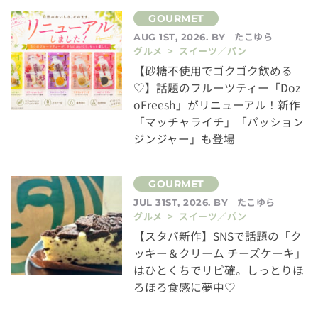
たこゆら
AUG 1ST, 2026. BY
グルメ > スイーツ／パン
【砂糖不使用でゴクゴク飲める
♡】話題のフルーツティー「Doz
oFreesh」がリニューアル！新作
「マッチャライチ」「パッション
ジンジャー」も登場
たこゆら
JUL 31ST, 2026. BY
グルメ > スイーツ／パン
【スタバ新作】SNSで話題の「ク
ッキー＆クリーム チーズケーキ」
はひとくちでリピ確。しっとりほ
ろほろ食感に夢中♡