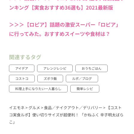
ンキング【実食おすすめ36選も】2021最新版
＞＞＞【ロピア】話題の激安スーパー「ロピア」
に行ってみた。おすすめスイーツや食材は？
関連するタグ
アイデア
アレンジレシピ
おうちごはん
コストコ
ズボラ飯
ルポ／ブログ
料理上手になりたい一人暮らし
簡単レシピ
イエモネ
>
グルメ
>
食品／テイクアウト／デリバリー
>
【コスト
コ実食ルポ】使い切りサイズが超便利！ 「かねふく 辛子明太ばら
こ」