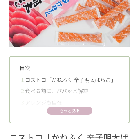
目次
1
コストコ「かねふく 辛子明太ばらこ」
2
食べる前に、パパッと解凍
3
アレンジも自在
もっと見る
コストコ「かねふく 辛子明太ば