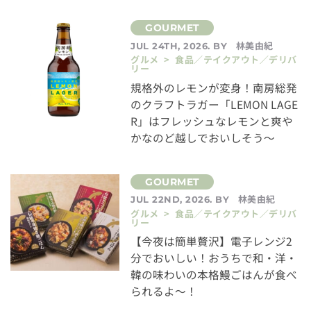
林美由紀
JUL 24TH, 2026. BY
グルメ > 食品／テイクアウト／デリバ
リー
規格外のレモンが変身！南房総発
のクラフトラガー「LEMON LAGE
R」はフレッシュなレモンと爽や
かなのど越しでおいしそう～
林美由紀
JUL 22ND, 2026. BY
グルメ > 食品／テイクアウト／デリバ
リー
【今夜は簡単贅沢】電子レンジ2
分でおいしい！おうちで和・洋・
韓の味わいの本格鰻ごはんが食べ
られるよ～！