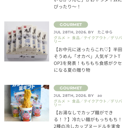
ぴったり～！
たこゆら
JUL 28TH, 2026. BY
グルメ > 食品／テイクアウト／デリバ
リー
【お中元に迷ったらこれ♡】半田
そうめん「オカベ」人気ギフトT
OP3を発表！もちもち食感がクセ
になる夏の贈り物
ao
JUL 28TH, 2026. BY
グルメ > 食品／テイクアウト／デリバ
リー
【お湯なしでカップ麺ができ
る！？】冷たい麺がもっちもち！
2種の冷しカップヌードルを実食