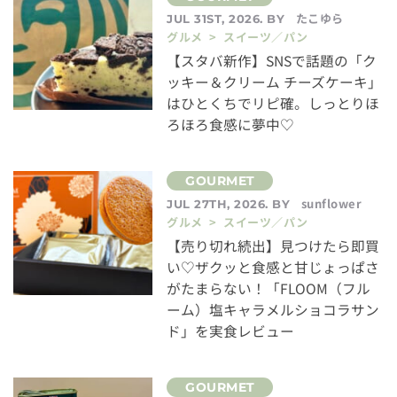
たこゆら
JUL 31ST, 2026. BY
グルメ > スイーツ／パン
【スタバ新作】SNSで話題の「ク
ッキー＆クリーム チーズケーキ」
はひとくちでリピ確。しっとりほ
ろほろ食感に夢中♡
sunflower
JUL 27TH, 2026. BY
グルメ > スイーツ／パン
【売り切れ続出】見つけたら即買
い♡ザクッと食感と甘じょっぱさ
がたまらない！「FLOOM（フル
ーム）塩キャラメルショコラサン
ド」を実食レビュー