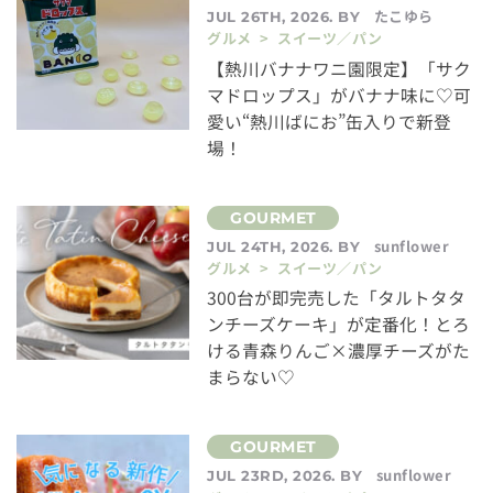
たこゆら
JUL 26TH, 2026. BY
グルメ > スイーツ／パン
【熱川バナナワニ園限定】「サク
マドロップス」がバナナ味に♡可
愛い“熱川ばにお”缶入りで新登
場！
sunflower
JUL 24TH, 2026. BY
グルメ > スイーツ／パン
300台が即完売した「タルトタタ
ンチーズケーキ」が定番化！とろ
ける青森りんご×濃厚チーズがた
まらない♡
sunflower
JUL 23RD, 2026. BY