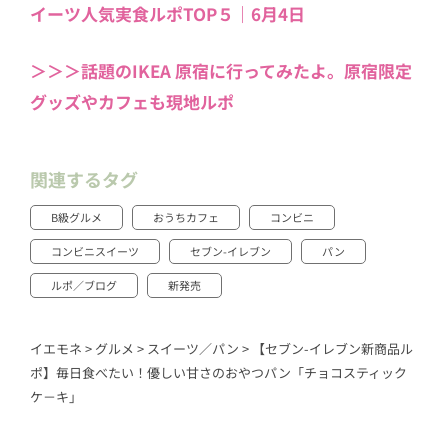
イーツ人気実食ルポTOP５｜6月4日
＞＞＞話題のIKEA 原宿に行ってみたよ。原宿限定
グッズやカフェも現地ルポ
関連するタグ
B級グルメ
おうちカフェ
コンビニ
コンビニスイーツ
セブン-イレブン
パン
ルポ／ブログ
新発売
イエモネ
>
グルメ
>
スイーツ／パン
>
【セブン-イレブン新商品ル
ポ】毎日食べたい！優しい甘さのおやつパン「チョコスティック
ケ－キ」