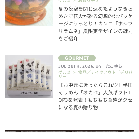
グルメ > お取り寄せ
夏の夜空を閉じ込めたようなきら
めき♡花火が彩る幻想的なパッケ
ージにうっとり！カンロ「ホシフ
リラムネ」夏限定デザインの魅力
をご紹介
たこゆら
JUL 28TH, 2026. BY
グルメ > 食品／テイクアウト／デリバ
リー
【お中元に迷ったらこれ♡】半田
そうめん「オカベ」人気ギフトT
OP3を発表！もちもち食感がクセ
になる夏の贈り物