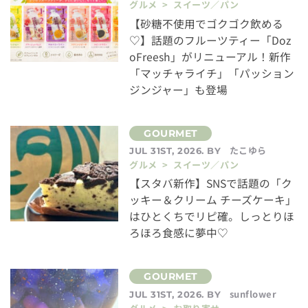
グルメ > スイーツ／パン
【砂糖不使用でゴクゴク飲める
♡】話題のフルーツティー「Doz
oFreesh」がリニューアル！新作
「マッチャライチ」「パッション
ジンジャー」も登場
たこゆら
JUL 31ST, 2026. BY
グルメ > スイーツ／パン
【スタバ新作】SNSで話題の「ク
ッキー＆クリーム チーズケーキ」
はひとくちでリピ確。しっとりほ
ろほろ食感に夢中♡
sunflower
JUL 31ST, 2026. BY