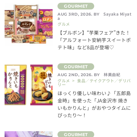
Sayaka Miyat
AUG 3RD, 2026. BY
a
グルメ
【ブルボン】“芋栗フェア”きた！
「アルフォート安納芋スイートポ
テト味」など8品が登場♡
林美由紀
AUG 2ND, 2026. BY
グルメ > 食品／テイクアウト／デリバ
リー
ほっくり優しい味わい♪「五郎島
金時」を使った「JA金沢市 焼き
いもかりんと」がおやつタイムに
ぴったり～！