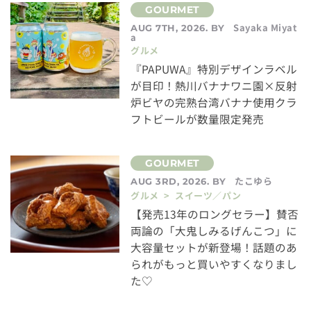
Sayaka Miyat
AUG 7TH, 2026. BY
a
グルメ
『PAPUWA』特別デザインラベル
が目印！熱川バナナワニ園×反射
炉ビヤの完熟台湾バナナ使用クラ
フトビールが数量限定発売
たこゆら
AUG 3RD, 2026. BY
グルメ > スイーツ／パン
【発売13年のロングセラー】賛否
両論の「大鬼しみるげんこつ」に
大容量セットが新登場！話題のあ
られがもっと買いやすくなりまし
た♡