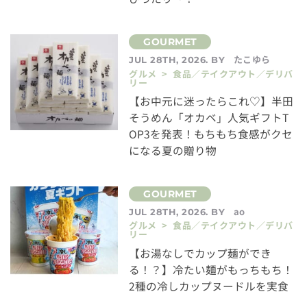
たこゆら
JUL 28TH, 2026. BY
グルメ > 食品／テイクアウト／デリバ
リー
【お中元に迷ったらこれ♡】半田
そうめん「オカベ」人気ギフトT
OP3を発表！もちもち食感がクセ
になる夏の贈り物
ao
JUL 28TH, 2026. BY
グルメ > 食品／テイクアウト／デリバ
リー
【お湯なしでカップ麺ができ
る！？】冷たい麺がもっちもち！
2種の冷しカップヌードルを実食