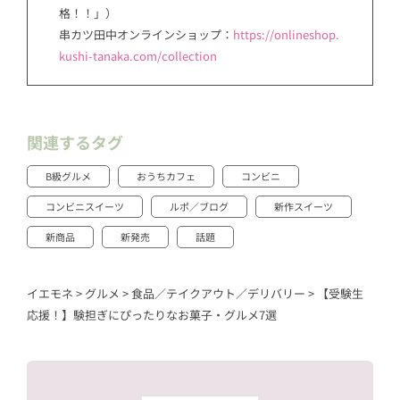
格！！」）
串カツ田中オンラインショップ：
https://onlineshop.
kushi-tanaka.com/collection
関連するタグ
B級グルメ
おうちカフェ
コンビニ
コンビニスイーツ
ルポ／ブログ
新作スイーツ
新商品
新発売
話題
イエモネ
>
グルメ
>
食品／テイクアウト／デリバリー
>
【受験生
応援！】験担ぎにぴったりなお菓子・グルメ7選