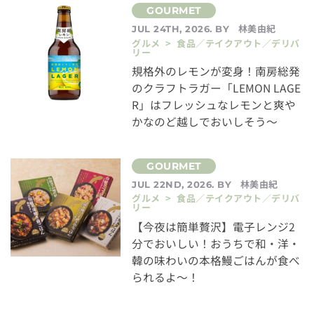
林美由紀
JUL 24TH, 2026. BY
グルメ > 食品／テイクアウト／デリバ
リー
規格外のレモンが変身！南房総発
のクラフトラガー「LEMON LAGE
R」はフレッシュなレモンと爽や
かなのど越しでおいしそう～
林美由紀
JUL 22ND, 2026. BY
グルメ > 食品／テイクアウト／デリバ
リー
【今夜は簡単贅沢】電子レンジ2
分でおいしい！おうちで和・洋・
韓の味わいの本格鰻ごはんが食べ
られるよ～！