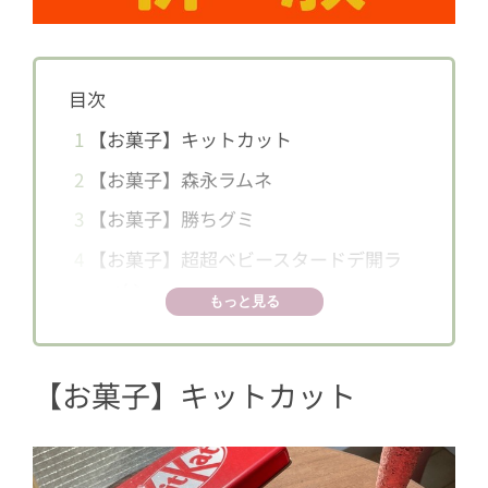
目次
1
【お菓子】キットカット
2
【お菓子】森永ラムネ
3
【お菓子】勝ちグミ
4
【お菓子】超超ベビースタードデ開ラ
ーメン
もっと見る
5
【お菓子】「カツっ！全力かつやカツ
丼味」
【お菓子】キットカット
6
【プリン】かなえるソースの勝つター
ドプリン
7
【串カツ】ゲンを担ごう！合格串勝つ