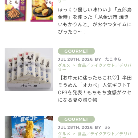
リー
ほっくり優しい味わい♪「五郎島
金時」を使った「JA金沢市 焼き
いもかりんと」がおやつタイムに
ぴったり～！
たこゆら
JUL 28TH, 2026. BY
グルメ > 食品／テイクアウト／デリバ
リー
【お中元に迷ったらこれ♡】半田
そうめん「オカベ」人気ギフトT
OP3を発表！もちもち食感がクセ
になる夏の贈り物
ao
JUL 28TH, 2026. BY
グルメ > 食品／テイクアウト／デリバ
リー