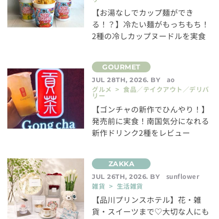
【お湯なしでカップ麺ができ
る！？】冷たい麺がもっちもち！
2種の冷しカップヌードルを実食
ao
JUL 28TH, 2026. BY
グルメ > 食品／テイクアウト／デリバ
リー
【ゴンチャの新作でひんやり！】
発売前に実食！南国気分になれる
新作ドリンク2種をレビュー
sunflower
JUL 26TH, 2026. BY
雑貨 > 生活雑貨
【品川プリンスホテル】花・雑
貨・スイーツまで♡大切な人にも