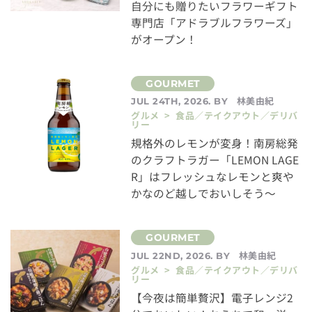
自分にも贈りたいフラワーギフト
専門店「アドラブルフラワーズ」
がオープン！
林美由紀
JUL 24TH, 2026. BY
グルメ > 食品／テイクアウト／デリバ
リー
規格外のレモンが変身！南房総発
のクラフトラガー「LEMON LAGE
R」はフレッシュなレモンと爽や
かなのど越しでおいしそう～
林美由紀
JUL 22ND, 2026. BY
グルメ > 食品／テイクアウト／デリバ
リー
【今夜は簡単贅沢】電子レンジ2