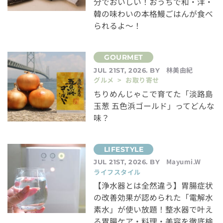
分でおいしい！おうちで和・洋・
韓の味わいの本格鰻ごはんが食べ
られるよ～！
林美由紀
JUL 21ST, 2026. BY
グルメ > お取り寄せ
ちりめんじゃこで育てた「淡路島
玉葱 五色浜ゴールド」ってどんな
味？
Mayumi.W
JUL 21ST, 2026. BY
ライフスタイル
【浄水器とは全然違う】胃腸症状
の改善効果が認められた「電解水
素水」が使い放題！整水器で叶え
る胃腸ケア・料理・美容を徹底検