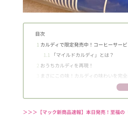
目次
1
カルディで限定発売中！コーヒーサービス
1.1
「マイルドカルディ」とは？
2
おうちカルディを再現！
3
まさにこの味！カルディの味わいを完全
4
おうちでカルディのワクワク感を味わう
＞＞＞【マック新商品速報】本日発売！至福の