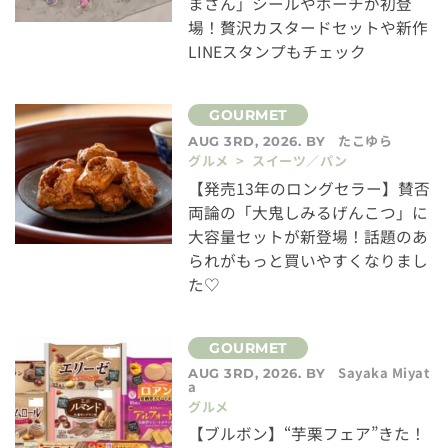
まさん」シールやポーチが初登
場！贅沢カスタードセットや新作
LINEスタンプもチェック
たこゆら
AUG 3RD, 2026. BY
グルメ > スイーツ／パン
【発売13年のロングセラー】賛否
両論の「大鬼しみるげんこつ」に
大容量セットが新登場！話題のあ
られがもっと買いやすくなりまし
た♡
Sayaka Miyat
AUG 3RD, 2026. BY
a
グルメ
【ブルボン】“芋栗フェア”きた！