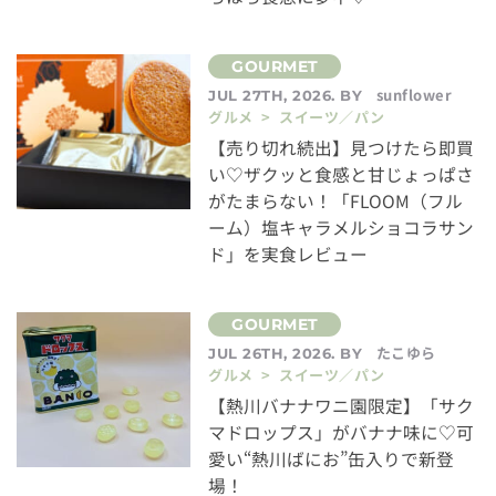
sunflower
JUL 27TH, 2026. BY
グルメ > スイーツ／パン
【売り切れ続出】見つけたら即買
い♡ザクッと食感と甘じょっぱさ
がたまらない！「FLOOM（フル
ーム）塩キャラメルショコラサン
ド」を実食レビュー
たこゆら
JUL 26TH, 2026. BY
グルメ > スイーツ／パン
【熱川バナナワニ園限定】「サク
マドロップス」がバナナ味に♡可
愛い“熱川ばにお”缶入りで新登
場！