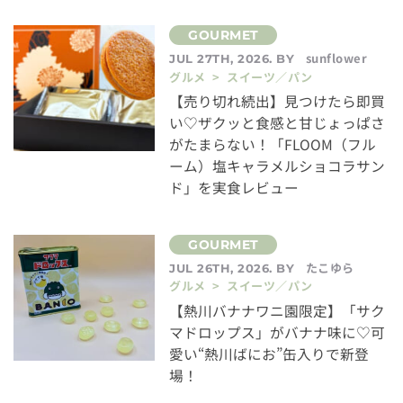
sunflower
JUL 27TH, 2026. BY
グルメ > スイーツ／パン
【売り切れ続出】見つけたら即買
い♡ザクッと食感と甘じょっぱさ
がたまらない！「FLOOM（フル
ーム）塩キャラメルショコラサン
ド」を実食レビュー
たこゆら
JUL 26TH, 2026. BY
グルメ > スイーツ／パン
【熱川バナナワニ園限定】「サク
マドロップス」がバナナ味に♡可
愛い“熱川ばにお”缶入りで新登
場！