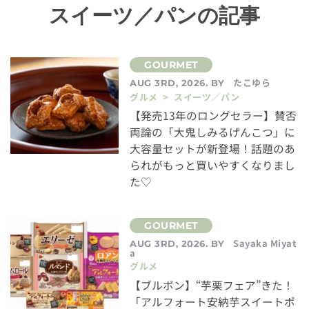
スイーツ／パンの記事
たこゆら
AUG 3RD, 2026. BY
グルメ > スイーツ／パン
【発売13年のロングセラー】賛否
両論の「大鬼しみるげんこつ」に
大容量セットが新登場！話題のあ
られがもっと買いやすくなりまし
た♡
Sayaka Miyat
AUG 3RD, 2026. BY
a
グルメ
【ブルボン】“芋栗フェア”きた！
「アルフォート安納芋スイートポ