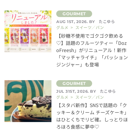
たこゆら
AUG 1ST, 2026. BY
グルメ > スイーツ／パン
【砂糖不使用でゴクゴク飲める
♡】話題のフルーツティー「Doz
oFreesh」がリニューアル！新作
「マッチャライチ」「パッション
ジンジャー」も登場
たこゆら
JUL 31ST, 2026. BY
グルメ > スイーツ／パン
【スタバ新作】SNSで話題の「ク
ッキー＆クリーム チーズケーキ」
はひとくちでリピ確。しっとりほ
ろほろ食感に夢中♡