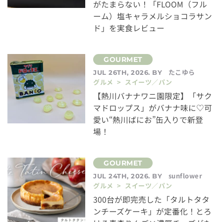
がたまらない！「FLOOM（フル
ーム）塩キャラメルショコラサン
ド」を実食レビュー
たこゆら
JUL 26TH, 2026. BY
グルメ > スイーツ／パン
【熱川バナナワニ園限定】「サク
マドロップス」がバナナ味に♡可
愛い“熱川ばにお”缶入りで新登
場！
sunflower
JUL 24TH, 2026. BY
グルメ > スイーツ／パン
300台が即完売した「タルトタタ
ンチーズケーキ」が定番化！とろ