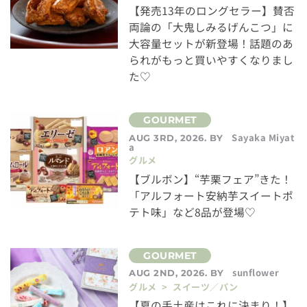
【発売13年のロングセラー】賛否
両論の「大鬼しみるげんこつ」に
大容量セットが新登場！話題のあ
られがもっと買いやすくなりまし
た♡
Sayaka Miyat
AUG 3RD, 2026. BY
a
グルメ
【ブルボン】“芋栗フェア”きた！
「アルフォート安納芋スイートポ
テト味」など8品が登場♡
sunflower
AUG 2ND, 2026. BY
グルメ > スイーツ／パン
【夏の手土産はこれに決まり！】