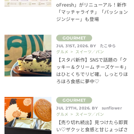
oFreesh」がリニューアル！新作
「マッチャライチ」「パッション
ジンジャー」も登場
たこゆら
JUL 31ST, 2026. BY
グルメ > スイーツ／パン
【スタバ新作】SNSで話題の「ク
ッキー＆クリーム チーズケーキ」
はひとくちでリピ確。しっとりほ
ろほろ食感に夢中♡
sunflower
JUL 27TH, 2026. BY
グルメ > スイーツ／パン
【売り切れ続出】見つけたら即買
い♡ザクッと食感と甘じょっぱさ