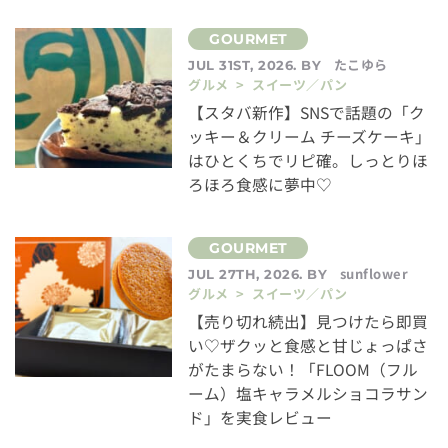
たこゆら
JUL 31ST, 2026. BY
グルメ > スイーツ／パン
【スタバ新作】SNSで話題の「ク
ッキー＆クリーム チーズケーキ」
はひとくちでリピ確。しっとりほ
ろほろ食感に夢中♡
sunflower
JUL 27TH, 2026. BY
グルメ > スイーツ／パン
【売り切れ続出】見つけたら即買
い♡ザクッと食感と甘じょっぱさ
がたまらない！「FLOOM（フル
ーム）塩キャラメルショコラサン
ド」を実食レビュー