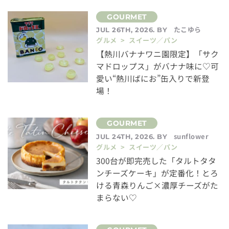
たこゆら
JUL 26TH, 2026. BY
グルメ > スイーツ／パン
【熱川バナナワニ園限定】「サク
マドロップス」がバナナ味に♡可
愛い“熱川ばにお”缶入りで新登
場！
sunflower
JUL 24TH, 2026. BY
グルメ > スイーツ／パン
300台が即完売した「タルトタタ
ンチーズケーキ」が定番化！とろ
ける青森りんご×濃厚チーズがた
まらない♡