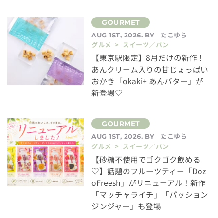
たこゆら
AUG 1ST, 2026. BY
グルメ > スイーツ／パン
【東京駅限定】8月だけの新作！
あんクリーム入りの甘じょっぱい
おかき「okaki+ あんバター」が
新登場♡
たこゆら
AUG 1ST, 2026. BY
グルメ > スイーツ／パン
【砂糖不使用でゴクゴク飲める
♡】話題のフルーツティー「Doz
oFreesh」がリニューアル！新作
「マッチャライチ」「パッション
ジンジャー」も登場