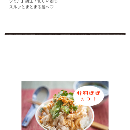
ッと）」誕生！忙しい朝も
スルッとまとまる髪へ♡