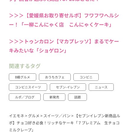
＞＞＞【愛媛県お取り寄せルポ】フワフワヘルシ
ー！「一柳こんにゃく店 こんにゃくケーキ」
＞＞＞トゥンカロン【マカプレッソ】まるでケー
キみたいな「ショゲロン」
関連するタグ
B級グルメ
おうちカフェ
コンビニ
コンビニスイーツ
セブン-イレブン
ニュース
ルポ／ブログ
新発売
話題
イエモネ
>
グルメ
>
スイーツ／パン
>
【セブンイレブン新商品ル
ポ】チョコ好き必食！リッチなケーキ「７プレミアム 生チョコ
ミルクレープ」