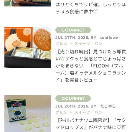
はひとくちでリピ確。しっとりほ
ろほろ食感に夢中♡
sunflower
JUL 27TH, 2026. BY
グルメ > スイーツ／パン
【売り切れ続出】見つけたら即買
い♡ザクッと食感と甘じょっぱさ
がたまらない！「FLOOM（フル
ーム）塩キャラメルショコラサン
ド」を実食レビュー
たこゆら
JUL 26TH, 2026. BY
グルメ > スイーツ／パン
【熱川バナナワニ園限定】「サク
マドロップス」がバナナ味に♡可