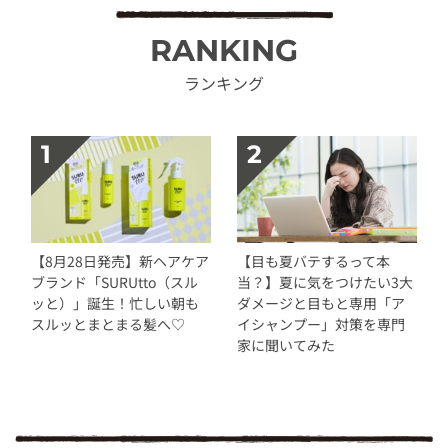
RANKING
ランキング
【8月28日発売】新ヘアケア
【目も夏バテするって本
ブランド「SURUtto（スル
当？】夏に気をつけたい3大
ッと）」誕生！忙しい朝も
ダメージと目もと専用「ア
スルッとまとまる髪へ♡
イシャンプー」対策を専門
家に聞いてみた