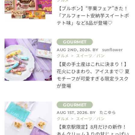
【ブルボン】“芋栗フェア”きた！
「アルフォート安納芋スイートポ
テト味」など8品が登場♡
sunflower
AUG 2ND, 2026. BY
グルメ > スイーツ／パン
【夏の手土産はこれに決まり！】
花火にひまわり、アイスまで♡ 夏
モチーフが可愛すぎる限定ラスク
が登場
たこゆら
AUG 1ST, 2026. BY
グルメ > スイーツ／パン
【東京駅限定】8月だけの新作！
あんクリーム入りの甘じょっぱい