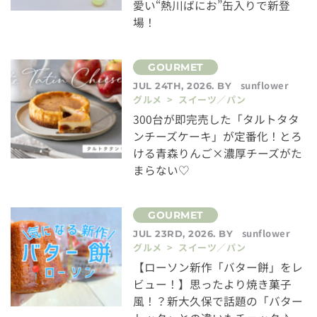
愛い“熱川ばにお”缶入りで新登
場！
sunflower
JUL 24TH, 2026. BY
グルメ > スイーツ／パン
300台が即完売した「タルトタタ
ンチーズケーキ」が定番化！とろ
ける青森りんご×濃厚チーズがた
まらない♡
sunflower
JUL 23RD, 2026. BY
グルメ > スイーツ／パン
【ローソン新作「バター餅」をレ
ビュー！】思ったより焼き菓子
風！？新大久保で話題の「バター