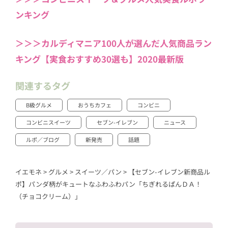
ンキング
＞＞＞カルディマニア100人が選んだ人気商品ラン
キング【実食おすすめ30選も】2020最新版
関連するタグ
B級グルメ
おうちカフェ
コンビニ
コンビニスイーツ
セブン-イレブン
ニュース
ルポ／ブログ
新発売
話題
イエモネ
>
グルメ
>
スイーツ／パン
>
【セブン-イレブン新商品ル
ポ】パンダ柄がキュートなふわふわパン「ちぎれるぱんＤＡ！
（チョコクリーム）」