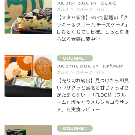
たこゆら
JUL 31ST, 2026. BY
グルメ > スイーツ／パン
【スタバ新作】SNSで話題の「ク
ッキー＆クリーム チーズケーキ」
はひとくちでリピ確。しっとりほ
ろほろ食感に夢中♡
sunflower
JUL 27TH, 2026. BY
グルメ > スイーツ／パン
【売り切れ続出】見つけたら即買
い♡ザクッと食感と甘じょっぱさ
がたまらない！「FLOOM（フル
ーム）塩キャラメルショコラサン
ド」を実食レビュー