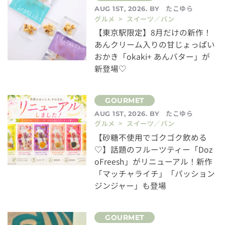
たこゆら
AUG 1ST, 2026. BY
グルメ > スイーツ／パン
【東京駅限定】8月だけの新作！
あんクリーム入りの甘じょっぱい
おかき「okaki+ あんバター」が
新登場♡
たこゆら
AUG 1ST, 2026. BY
グルメ > スイーツ／パン
【砂糖不使用でゴクゴク飲める
♡】話題のフルーツティー「Doz
oFreesh」がリニューアル！新作
「マッチャライチ」「パッション
ジンジャー」も登場