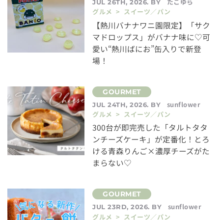
たこゆら
JUL 26TH, 2026. BY
グルメ > スイーツ／パン
【熱川バナナワニ園限定】「サク
マドロップス」がバナナ味に♡可
愛い“熱川ばにお”缶入りで新登
場！
sunflower
JUL 24TH, 2026. BY
グルメ > スイーツ／パン
300台が即完売した「タルトタタ
ンチーズケーキ」が定番化！とろ
ける青森りんご×濃厚チーズがた
まらない♡
sunflower
JUL 23RD, 2026. BY
グルメ > スイーツ／パン