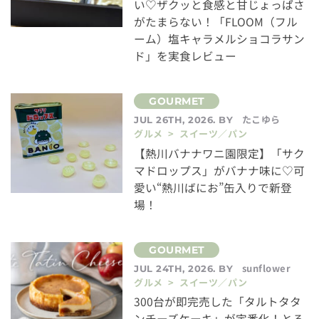
い♡ザクッと食感と甘じょっぱさ
がたまらない！「FLOOM（フル
ーム）塩キャラメルショコラサン
ド」を実食レビュー
たこゆら
JUL 26TH, 2026. BY
グルメ > スイーツ／パン
【熱川バナナワニ園限定】「サク
マドロップス」がバナナ味に♡可
愛い“熱川ばにお”缶入りで新登
場！
sunflower
JUL 24TH, 2026. BY
グルメ > スイーツ／パン
300台が即完売した「タルトタタ
ンチーズケーキ」が定番化！とろ