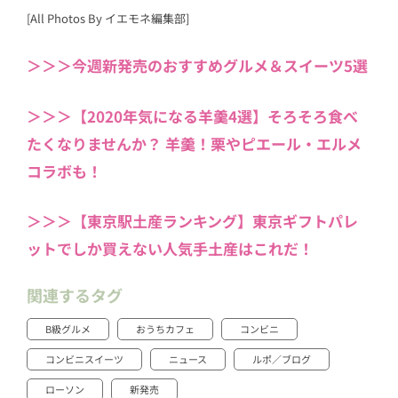
[All Photos By イエモネ編集部]
＞＞＞今週新発売のおすすめグルメ＆スイーツ5選
＞＞＞【2020年気になる羊羹4選】そろそろ食べ
たくなりませんか？ 羊羹！栗やピエール・エルメ
コラボも！
＞＞＞【東京駅土産ランキング】東京ギフトパレ
ットでしか買えない人気手土産はこれだ！
関連するタグ
B級グルメ
おうちカフェ
コンビニ
コンビニスイーツ
ニュース
ルポ／ブログ
ローソン
新発売