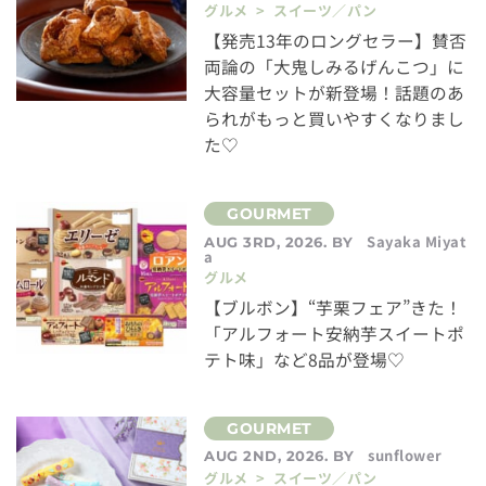
グルメ > スイーツ／パン
【発売13年のロングセラー】賛否
両論の「大鬼しみるげんこつ」に
大容量セットが新登場！話題のあ
られがもっと買いやすくなりまし
た♡
Sayaka Miyat
AUG 3RD, 2026. BY
a
グルメ
【ブルボン】“芋栗フェア”きた！
「アルフォート安納芋スイートポ
テト味」など8品が登場♡
sunflower
AUG 2ND, 2026. BY
グルメ > スイーツ／パン