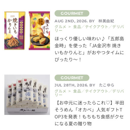
林美由紀
AUG 2ND, 2026. BY
グルメ > 食品／テイクアウト／デリバ
リー
ほっくり優しい味わい♪「五郎島
金時」を使った「JA金沢市 焼き
いもかりんと」がおやつタイムに
ぴったり～！
たこゆら
JUL 28TH, 2026. BY
グルメ > 食品／テイクアウト／デリバ
リー
【お中元に迷ったらこれ♡】半田
そうめん「オカベ」人気ギフトT
OP3を発表！もちもち食感がクセ
になる夏の贈り物