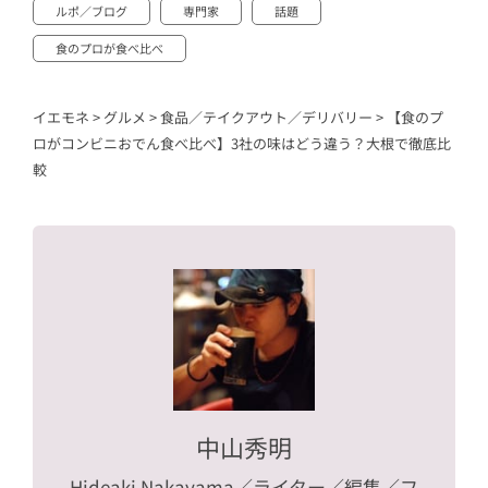
ルポ／ブログ
専門家
話題
食のプロが食べ比べ
イエモネ
>
グルメ
>
食品／テイクアウト／デリバリー
>
【食のプ
ロがコンビニおでん食べ比べ】3社の味はどう違う？大根で徹底比
較
中山秀明
Hideaki Nakayama
／ライター／編集／フ