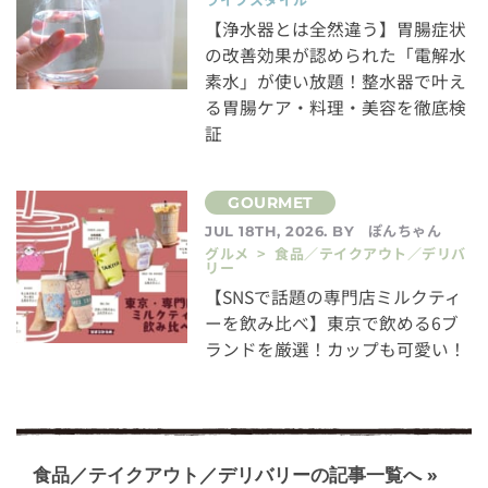
【浄水器とは全然違う】胃腸症状
の改善効果が認められた「電解水
素水」が使い放題！整水器で叶え
る胃腸ケア・料理・美容を徹底検
証
ぽんちゃん
JUL 18TH, 2026. BY
グルメ > 食品／テイクアウト／デリバ
リー
【SNSで話題の専門店ミルクティ
ーを飲み比べ】東京で飲める6ブ
ランドを厳選！カップも可愛い！
食品／テイクアウト／デリバリーの記事一覧へ »