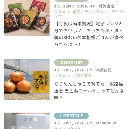
林美由紀
JUL 22ND, 2026. BY
グルメ > 食品／テイクアウト／デリバ
リー
【今夜は簡単贅沢】電子レンジ2
分でおいしい！おうちで和・洋・
韓の味わいの本格鰻ごはんが食べ
られるよ～！
林美由紀
JUL 21ST, 2026. BY
グルメ > お取り寄せ
ちりめんじゃこで育てた「淡路島
玉葱 五色浜ゴールド」ってどんな
味？
Mayumi.W
JUL 21ST, 2026. BY
ライフスタイル