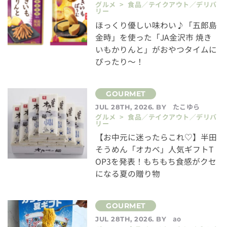
グルメ > 食品／テイクアウト／デリバ
リー
ほっくり優しい味わい♪「五郎島
金時」を使った「JA金沢市 焼き
いもかりんと」がおやつタイムに
ぴったり～！
たこゆら
JUL 28TH, 2026. BY
グルメ > 食品／テイクアウト／デリバ
リー
【お中元に迷ったらこれ♡】半田
そうめん「オカベ」人気ギフトT
OP3を発表！もちもち食感がクセ
になる夏の贈り物
ao
JUL 28TH, 2026. BY