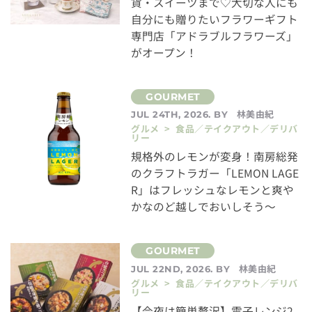
貨・スイーツまで♡大切な人にも
自分にも贈りたいフラワーギフト
専門店「アドラブルフラワーズ」
がオープン！
林美由紀
JUL 24TH, 2026. BY
グルメ > 食品／テイクアウト／デリバ
リー
規格外のレモンが変身！南房総発
のクラフトラガー「LEMON LAGE
R」はフレッシュなレモンと爽や
かなのど越しでおいしそう～
林美由紀
JUL 22ND, 2026. BY
グルメ > 食品／テイクアウト／デリバ
リー
【今夜は簡単贅沢】電子レンジ2