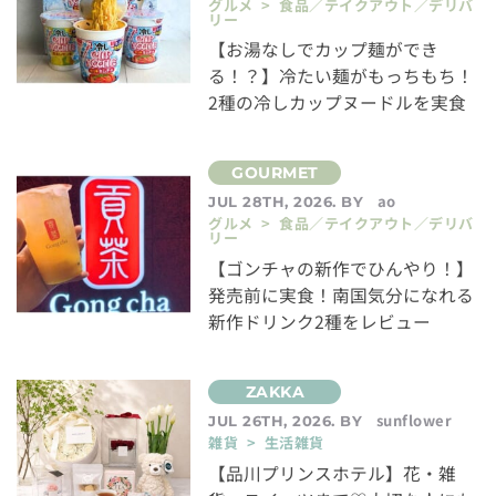
グルメ > 食品／テイクアウト／デリバ
リー
【お湯なしでカップ麺ができ
る！？】冷たい麺がもっちもち！
2種の冷しカップヌードルを実食
ao
JUL 28TH, 2026. BY
グルメ > 食品／テイクアウト／デリバ
リー
【ゴンチャの新作でひんやり！】
発売前に実食！南国気分になれる
新作ドリンク2種をレビュー
sunflower
JUL 26TH, 2026. BY
雑貨 > 生活雑貨
【品川プリンスホテル】花・雑