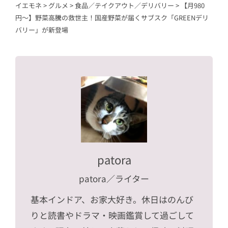
イエモネ
>
グルメ
>
食品／テイクアウト／デリバリー
>
【月980
円〜】野菜高騰の救世主！国産野菜が届くサブスク「GREENデリ
バリー」が新登場
patora
patora
／ライター
基本インドア、お家大好き。休日はのんび
りと読書やドラマ・映画鑑賞して過ごして