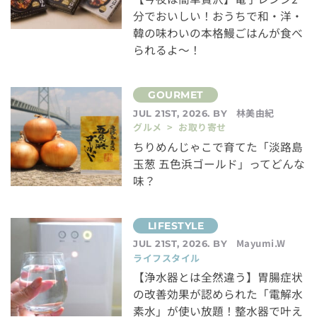
分でおいしい！おうちで和・洋・
韓の味わいの本格鰻ごはんが食べ
られるよ～！
林美由紀
JUL 21ST, 2026. BY
グルメ > お取り寄せ
ちりめんじゃこで育てた「淡路島
玉葱 五色浜ゴールド」ってどんな
味？
Mayumi.W
JUL 21ST, 2026. BY
ライフスタイル
【浄水器とは全然違う】胃腸症状
の改善効果が認められた「電解水
素水」が使い放題！整水器で叶え