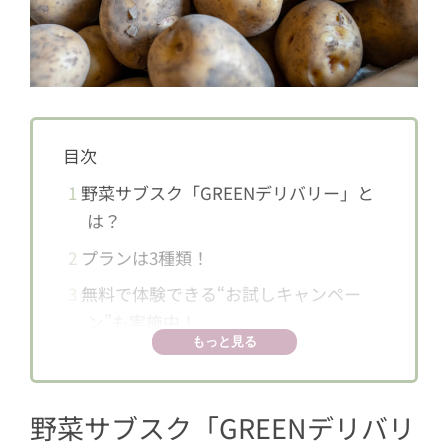
目次
1
野菜サブスク「GREENデリバリー」と
は？
2
プランは3種類！
3
無料で体験できる“お試しキャンペー
ン”も実施中！
もっと見る
野菜サブスク「GREENデリバリ