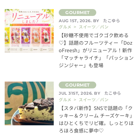
たこゆら
AUG 1ST, 2026. BY
グルメ > スイーツ／パン
【砂糖不使用でゴクゴク飲める
♡】話題のフルーツティー「Doz
oFreesh」がリニューアル！新作
「マッチャライチ」「パッション
ジンジャー」も登場
たこゆら
JUL 31ST, 2026. BY
グルメ > スイーツ／パン
【スタバ新作】SNSで話題の「ク
ッキー＆クリーム チーズケーキ」
はひとくちでリピ確。しっとりほ
ろほろ食感に夢中♡