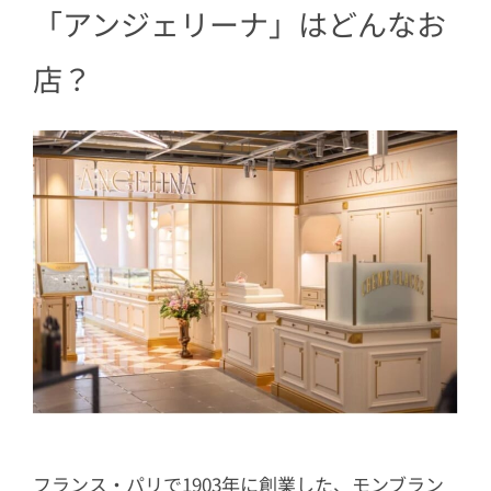
5
一度は食べるべき！ 歴史あるモンブラ
「アンジェリーナ」はどんなお
ン
店？
フランス・パリで1903年に創業した、モンブラン