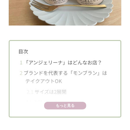
目次
1
「アンジェリーナ」はどんなお店？
2
ブランドを代表する「モンブラン」は
テイクアウトOK
2.1
サイズは2展開
3
どんな味わい？
もっと見る
4
日本限定！ ショコラ風味のモンブラン
もあるよ♪