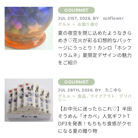
sunflower
JUL 31ST, 2026. BY
グルメ > お取り寄せ
夏の夜空を閉じ込めたようなきら
めき♡花火が彩る幻想的なパッケ
ージにうっとり！カンロ「ホシフ
リラムネ」夏限定デザインの魅力
をご紹介
たこゆら
JUL 28TH, 2026. BY
グルメ > 食品／テイクアウト／デリバ
リー
【お中元に迷ったらこれ♡】半田
そうめん「オカベ」人気ギフトT
OP3を発表！もちもち食感がクセ
になる夏の贈り物