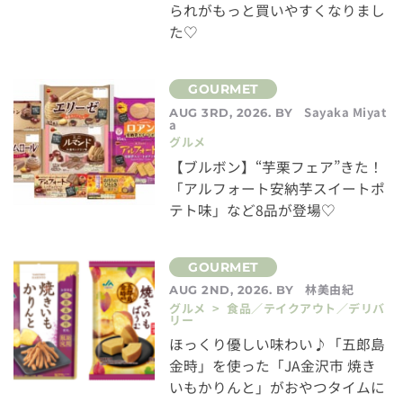
られがもっと買いやすくなりまし
た♡
Sayaka Miyat
AUG 3RD, 2026. BY
a
グルメ
【ブルボン】“芋栗フェア”きた！
「アルフォート安納芋スイートポ
テト味」など8品が登場♡
林美由紀
AUG 2ND, 2026. BY
グルメ > 食品／テイクアウト／デリバ
リー
ほっくり優しい味わい♪「五郎島
金時」を使った「JA金沢市 焼き
いもかりんと」がおやつタイムに