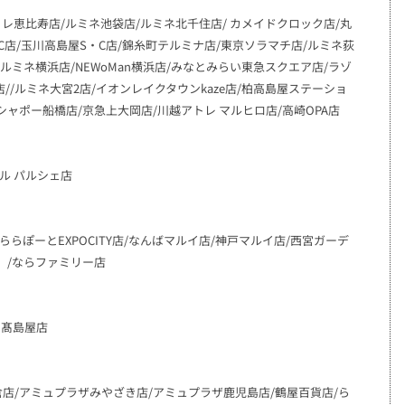
レ恵比寿店/ルミネ池袋店/ルミネ北千住店/ カメイドクロック店/丸
C店/玉川高島屋S・C店/錦糸町テルミナ店/東京ソラマチ店/ルミネ荻
ルミネ横浜店/NEWoMan横浜店/みなとみらい東急スクエア店/ラゾ
//ルミネ大宮2店/イオンレイクタウンkaze店/柏高島屋ステーショ
/シャポー船橋店/京急上大岡店/川越アトレ マルヒロ店/高崎OPA店
ル パルシェ店
ららぽーとEXPOCITY店/なんばマルイ店/神戸マルイ店/西宮ガーデ
店 /ならファミリー店
てつ髙島屋店
店/アミュプラザみやざき店/アミュプラザ鹿児島店/鶴屋百貨店/ら