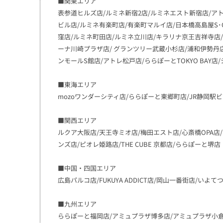
■関東エリア
表参道ヒルズ店/ルミネ新宿2店/ルミネエスト新宿店/アト
ビル店/ルミネ有楽町店/有楽町マルイ店/日本橋高島屋S･
窪店/ルミネ町田店/ルミネ立川店/キラリナ京王吉祥寺店/
ーナ川崎プラザ店/ グランツリー武蔵小杉店/浦和伊勢丹店
ンモールS館店/アトレ松戸店/ららぽーとTOKYO BAY店
■東海エリア
mozoワンダーシティ店/ららぽーと東郷町店/JR静岡駅ビ
■関西エリア
ルクア大阪店/天王寺ミオ店/梅田エスト店/心斎橋OPA店/
ンズ店/ピオレ姫路店/THE CUBE 京都店/ららぽーと堺
■中国・四国エリア
広島パルコ店/FUKUYA ADDICT店/岡山一番街店/いよ
■九州エリア
ららぽーと福岡店/アミュプラザ博多店/アミュプラザ小倉